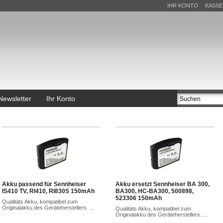
IHR KONTO
KASSE
Newsletter
Ihr Konto
Akku passend für Sennheiser
Akku ersetzt Sennheiser BA 300,
IS410 TV, RI410, RI830S 150mAh
BA300, HC-BA300, 500898,
523306 150mAh
Qualitäts Akku, kompatibel zum
Originalakku des Geräteherstellers. ...
Qualitäts Akku, kompatibel zum
Originalakku des Geräteherstellers. ...