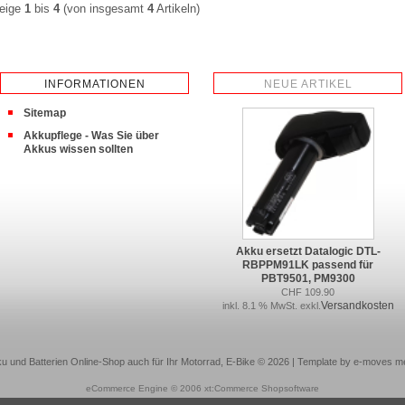
eige
1
bis
4
(von insgesamt
4
Artikeln)
INFORMATIONEN
NEUE ARTIKEL
Sitemap
Akkupflege - Was Sie über
Akkus wissen sollten
Akku ersetzt Datalogic DTL-
RBPPM91LK passend für
PBT9501, PM9300
CHF 109.90
Versandkosten
inkl. 8.1 % MwSt. exkl.
u und Batterien Online-Shop auch für Ihr Motorrad, E-Bike © 2026 | Template by e-moves m
eCommerce Engine © 2006
xt:Commerce Shopsoftware