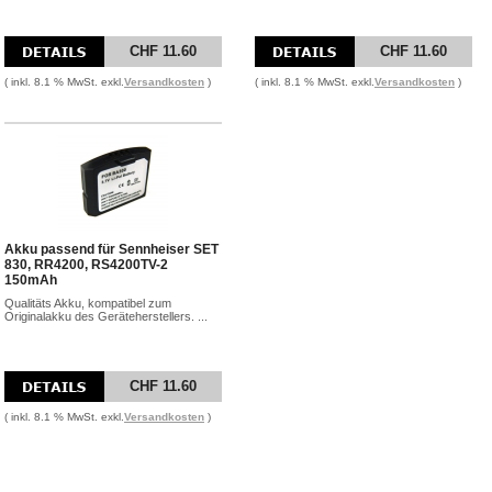
CHF 11.60
CHF 11.60
( inkl. 8.1 % MwSt. exkl.
Versandkosten
)
( inkl. 8.1 % MwSt. exkl.
Versandkosten
)
Akku passend für Sennheiser SET
830, RR4200, RS4200TV-2
150mAh
Qualitäts Akku, kompatibel zum
Originalakku des Geräteherstellers. ...
CHF 11.60
( inkl. 8.1 % MwSt. exkl.
Versandkosten
)