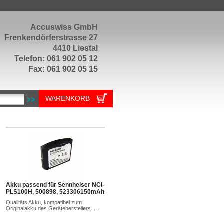
Accuswiss GmbH
Frenkendörferstrasse 27
4410 Liestal
Telefon: 061 902 05 12
Fax: 061 902 05 15
WARENKORB
Akku passend für Sennheiser NCI-
PLS100H, 500898, 523306150mAh
Qualitäts Akku, kompatibel zum
Originalakku des Geräteherstellers. ...