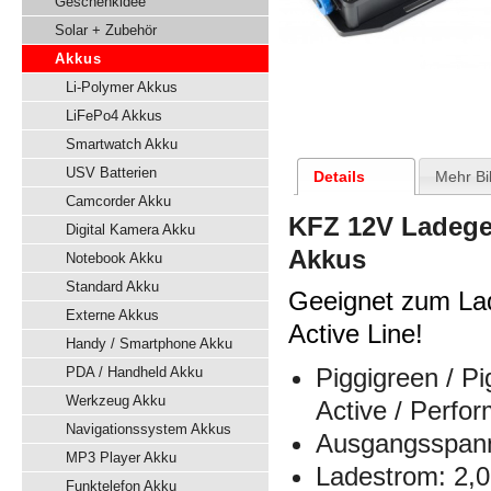
Geschenkidee
Solar + Zubehör
Akkus
Li-Polymer Akkus
LiFePo4 Akkus
Smartwatch Akku
USV Batterien
Details
Mehr Bi
Camcorder Akku
KFZ 12V Ladeger
Digital Kamera Akku
Akkus
Notebook Akku
Standard Akku
Geeignet zum La
Externe Akkus
Active Line!
Handy / Smartphone Akku
Piggigreen / P
PDA / Handheld Akku
Werkzeug Akku
Active / Perfo
Navigationssystem Akkus
Ausgangsspan
MP3 Player Akku
Ladestrom: 2,0
Funktelefon Akku