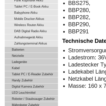
Funk Kopfhörer Akku
BBS275,
Tablet PC / E-Book Akku
BBP280,
Babyphone Akku
BBP282,
Mobile Drucker Akkus
BBP290,
Wireless Router Akku
BBP291
DAB Digital Radio Akku
Aufnahmegerät Akku
Technische Dat
Zahlungsterminal Akkus
Stromversorgun
Batterien
Netzteile
Ladestrom: 36
Ladegeräte
Ladestecker T
Kabel
Ladekabel Län
Tablet PC / E-Reader Zubehör
Netzkabel Län
Handy Zubehör
Masse: 160 x 
Digital Kamera Zubehör
LED Leuchtmittel
Roboter / Staubsauger Zubehör
Mähroboter Zubehör