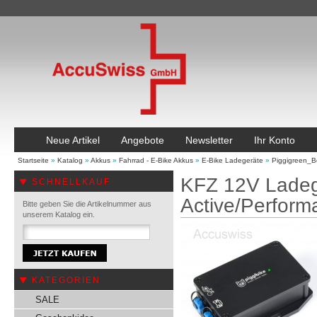
Neue Artikel
Angebote
Newsletter
Ihr Konto
Startseite
»
Katalog
»
Akkus
»
Fahrrad - E-Bike Akkus
»
E-Bike Ladegeräte
»
Piggigreen_B
KFZ 12V Ladeg
SCHNELLKAUF
Active/Perform
Bitte geben Sie die Artikelnummer aus
unserem Katalog ein.
KATEGORIEN
SALE