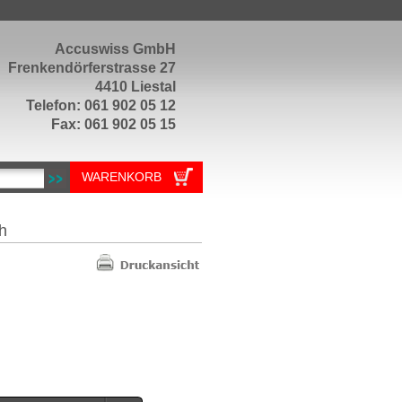
Accuswiss GmbH
Frenkendörferstrasse 27
4410 Liestal
Telefon: 061 902 05 12
Fax: 061 902 05 15
WARENKORB
h