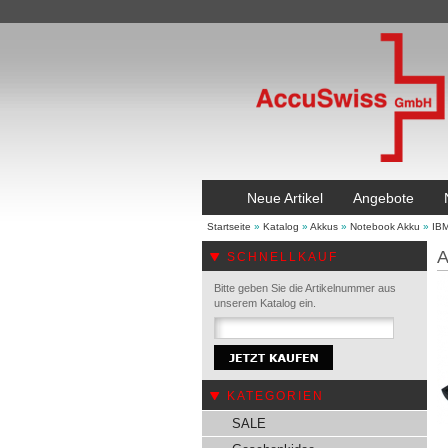
Neue Artikel
Angebote
Startseite
»
Katalog
»
Akkus
»
Notebook Akku
»
IB
A
SCHNELLKAUF
Bitte geben Sie die Artikelnummer aus
unserem Katalog ein.
KATEGORIEN
SALE