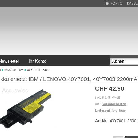
IHR KONTO
KASSE
Newsletter
Ihr Konto
M
»
IBM Akku-Typ
»
40Y7001_2300
kku ersetzt IBM / LENOVO 40Y7001, 40Y7003 2200mA
CHF 42.90
inkl. 8.1 % MwSt.
exkl.
Versandkosten
Lieferzeit:
3-5 Tage
Art.Nr.:
40Y7001_2300