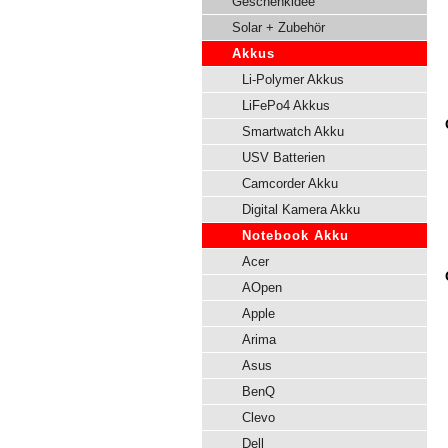
Geschenkidee
Solar + Zubehör
Akkus
Li-Polymer Akkus
LiFePo4 Akkus
Smartwatch Akku
USV Batterien
Camcorder Akku
Digital Kamera Akku
Notebook Akku
Acer
AOpen
Apple
Arima
Asus
BenQ
Clevo
Dell