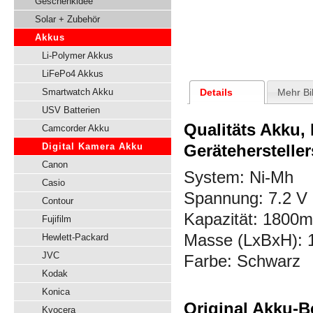
Geschenkidee
Solar + Zubehör
Akkus
Li-Polymer Akkus
LiFePo4 Akkus
Details
Mehr Bi
Smartwatch Akku
USV Batterien
Qualitäts Akku,
Camcorder Akku
Digital Kamera Akku
Gerätehersteller
Canon
System: Ni-Mh
Casio
Spannung:
7.2
V
Contour
Kapazität: 1800
Fujifilm
Masse (LxBxH): 1
Hewlett-Packard
JVC
Farbe: Schwarz
Kodak
Konica
Original Akku-B
Kyocera