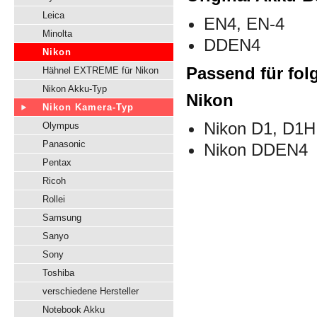
Leica
EN4, EN-4
Minolta
DDEN4
Nikon
Passend für fol
Hähnel EXTREME für Nikon
Nikon Akku-Typ
Nikon
Nikon Kamera-Typ
Nikon D1, D1H
Olympus
Panasonic
Nikon DDEN4
Pentax
Ricoh
Rollei
Samsung
Sanyo
Sony
Toshiba
verschiedene Hersteller
Notebook Akku