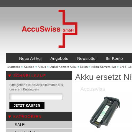
Neue Artikel
Angebote
Newsletter
Ihr Konto
Startseite
»
Katalog
»
Akkus
»
Digital Kamera Akku
»
Nikon
»
Nikon Kamera-Typ
»
EN-4_18
Akku ersetzt 
SCHNELLKAUF
Bitte geben Sie die Artikelnummer aus
unserem Katalog ein.
KATEGORIEN
SALE