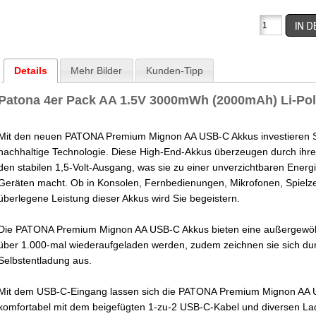
Details
Mehr Bilder
Kunden-Tipp
Patona 4er Pack AA 1.5V 3000mWh (2000mAh) Li-Po
Mit den neuen PATONA Premium Mignon AA USB-C Akkus investieren Si
nachhaltige Technologie. Diese High-End-Akkus überzeugen durch ihr
den stabilen 1,5-Volt-Ausgang, was sie zu einer unverzichtbaren Energi
Geräten macht. Ob in Konsolen, Fernbedienungen, Mikrofonen, Spiel
überlegene Leistung dieser Akkus wird Sie begeistern.
Die PATONA Premium Mignon AA USB-C Akkus bieten eine außergewöhn
über 1.000-mal wiederaufgeladen werden, zudem zeichnen sie sich dur
Selbstentladung aus.
Mit dem USB-C-Eingang lassen sich die PATONA Premium Mignon AA 
komfortabel mit dem beigefügten 1-zu-2 USB-C-Kabel und diversen L