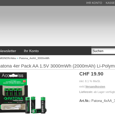
IHR KONTO
KASSE
Newsletter
Ihr Konto
MIGNON Akku
»
Patona_4xAA_3000mWh
atona 4er Pack AA 1.5V 3000mWh (2000mAh) Li-Polym
CHF 19.90
inkl. 8.1 % MwSt.
exkl.
Versandkosten
Lieferzeit:
ab Lager verfügb
Art.Nr.:
Patona_4xAA_