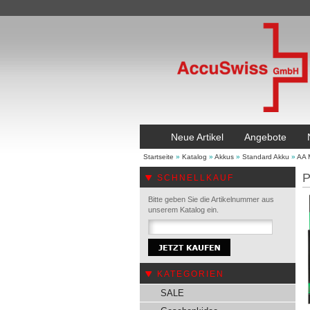
Neue Artikel
Angebote
Startseite
»
Katalog
»
Akkus
»
Standard Akku
»
AA 
P
SCHNELLKAUF
Bitte geben Sie die Artikelnummer aus
unserem Katalog ein.
KATEGORIEN
SALE