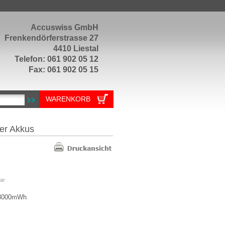
Accuswiss GmbH
Frenkendörferstrasse 27
4410 Liestal
Telefon: 061 902 05 12
Fax: 061 902 05 15
WARENKORB
er Akkus
ar
3000mWh