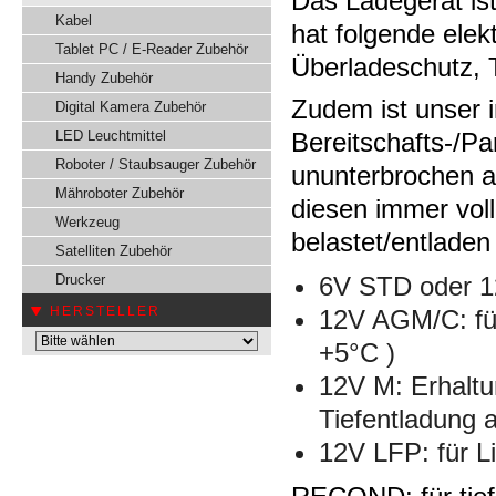
Das Ladegerät is
Kabel
hat folgende elek
Tablet PC / E-Reader Zubehör
Überladeschutz, 
Handy Zubehör
Zudem ist unser i
Digital Kamera Zubehör
LED Leuchtmittel
Bereitschafts-/Pa
Roboter / Staubsauger Zubehör
ununterbrochen a
Mähroboter Zubehör
diesen immer voll
Werkzeug
belastet/entladen
Satelliten Zubehör
Drucker
6V STD oder 12
HERSTELLER
12V AGM/C: für
+5°C )
12V M: Erhaltu
Tiefentladung 
12V LFP: für L