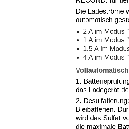
RECOND: für tief
Die Ladeströme 
automatisch gest
2 A im Modus 
1 A im Modus 
1.5 A im Mod
4 A im Modus 
Vollautomatisch
1. Batterieprüfu
das Ladegerät den
2. Desulfatierung
Bleibatterien. D
wird das Sulfat v
die maximale Batt