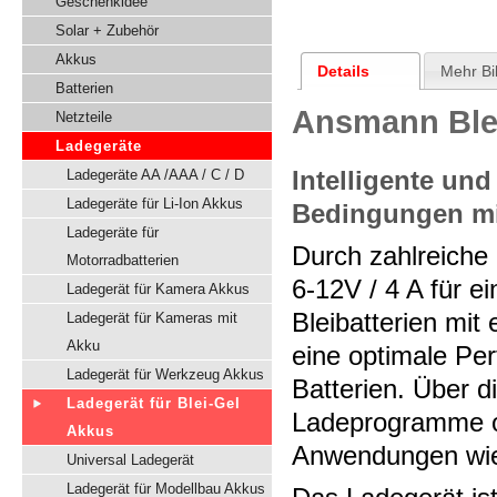
Geschenkidee
Solar + Zubehör
Akkus
Details
Mehr Bi
Batterien
Ansmann Blei
Netzteile
Ladegeräte
Intelligente un
Ladegeräte AA /AAA / C / D
Ladegeräte für Li-Ion Akkus
Bedingungen mit
Ladegeräte für
Durch zahlreiche
Motorradbatterien
6-12V / 4 A für 
Ladegerät für Kamera Akkus
Bleibatterien mit 
Ladegerät für Kameras mit
Akku
eine optimale Pe
Ladegerät für Werkzeug Akkus
Batterien. Über d
Ladegerät für Blei-Gel
Ladeprogramme o
Akkus
Anwendungen wie 
Universal Ladegerät
Ladegerät für Modellbau Akkus