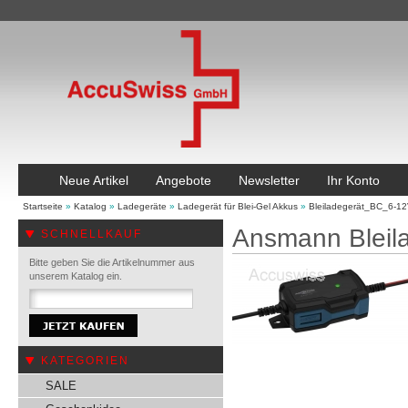
Neue Artikel
Angebote
Newsletter
Ihr Konto
Startseite
»
Katalog
»
Ladegeräte
»
Ladegerät für Blei-Gel Akkus
»
Bleiladegerät_BC_6-
Ansmann Bleil
SCHNELLKAUF
Bitte geben Sie die Artikelnummer aus
unserem Katalog ein.
KATEGORIEN
SALE