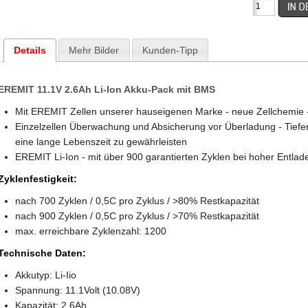
Details
Mehr Bilder
Kunden-Tipp
EREMIT 11.1V 2.6Ah Li-Ion Akku-Pack mit BMS
Mit EREMIT Zellen unserer hauseigenen Marke - neue Zellchemie
Einzelzellen Überwachung und Absicherung vor Überladung - Tiefe
eine lange Lebenszeit zu gewährleisten
EREMIT Li-Ion - mit über 900 garantierten Zyklen bei hoher Entlad
Zyklenfestigkeit:
nach 700 Zyklen / 0,5C pro Zyklus / >80% Restkapazität
nach 900 Zyklen / 0,5C pro Zyklus / >70% Restkapazität
max. erreichbare Zyklenzahl: 1200
Technische Daten:
Akkutyp: Li-Iio
Spannung: 11.1Volt (10.08V)
Kapazität: 2.6Ah