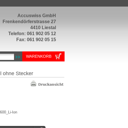
Accuswiss GmbH
Frenkendörferstrasse 27
4410 Liestal
Telefon: 061 902 05 12
Fax: 061 902 05 15
WARENKORB
l ohne Stecker
600_Li-Ion