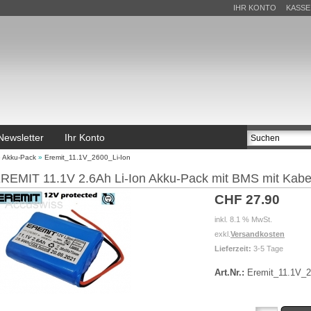
IHR KONTO
KASSE
Newsletter
Ihr Konto
e Akku-Pack
»
Eremit_11.1V_2600_Li-Ion
REMIT 11.1V 2.6Ah Li-Ion Akku-Pack mit BMS mit Kabe
CHF 27.90
inkl. 8.1 % MwSt.
exkl.
Versandkosten
Lieferzeit:
3-5 Tage
Art.Nr.:
Eremit_11.1V_2