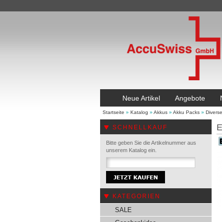
Neue Artikel
Angebote
Startseite
»
Katalog
»
Akkus
»
Akku Packs
»
Divers
E
SCHNELLKAUF
Bitte geben Sie die Artikelnummer aus
unserem Katalog ein.
KATEGORIEN
SALE