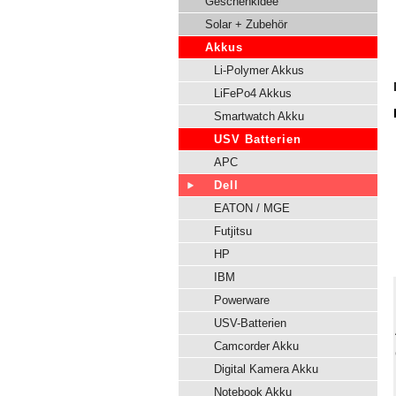
Geschenkidee
Solar + Zubehör
Akkus
Li-Polymer Akkus
LiFePo4 Akkus
Smartwatch Akku
USV Batterien
APC
Dell
EATON / MGE
Futjitsu
HP
IBM
Powerware
USV-Batterien
Camcorder Akku
Digital Kamera Akku
Notebook Akku