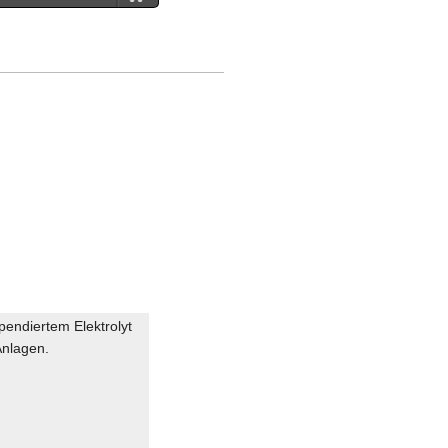
)
.
pendiertem Elektrolyt
Anlagen.