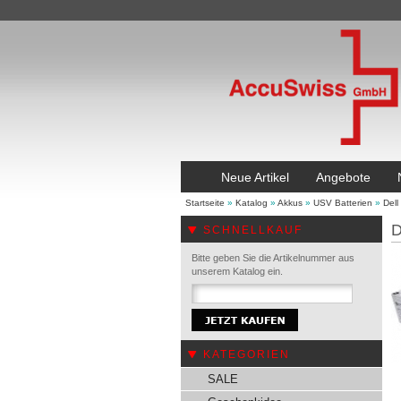
Neue Artikel
Angebote
Startseite
»
Katalog
»
Akkus
»
USV Batterien
»
Dell
D
SCHNELLKAUF
Bitte geben Sie die Artikelnummer aus
unserem Katalog ein.
KATEGORIEN
SALE