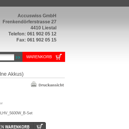
Accuswiss GmbH
Frenkendörferstrasse 27
4410 Liestal
Telefon: 061 902 05 12
Fax: 061 902 05 15
WARENKORB
lne Akkus)
ar
LHV_5600W_B-Set