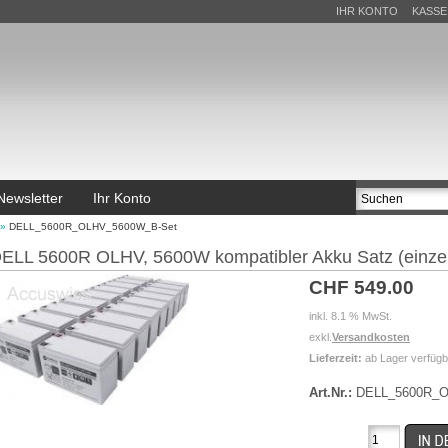
IHR KONTO
KASSE
Newsletter
Ihr Konto
»
DELL_5600R_OLHV_5600W_B-Set
ELL 5600R OLHV, 5600W kompatibler Akku Satz (einze
CHF 549.00
inkl. 8.1 % MwSt.
exkl.
Versandkosten
Lieferzeit:
ab Lager verfügb
Art.Nr.:
DELL_5600R_O