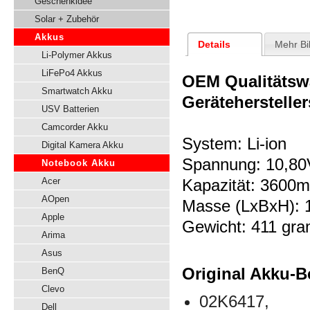
Geschenkidee
Solar + Zubehör
Akkus
Details
Mehr Bi
Li-Polymer Akkus
LiFePo4 Akkus
OEM Qualitätsw
Smartwatch Akku
Gerätehersteller
USV Batterien
Camcorder Akku
System: Li-ion
Digital Kamera Akku
Spannung:
10,80
Notebook Akku
Acer
Kapazität: 3600
AOpen
Masse (LxBxH):
Apple
Gewicht: 411 gr
Arima
Asus
Original Akku-B
BenQ
Clevo
02K6417,
Dell