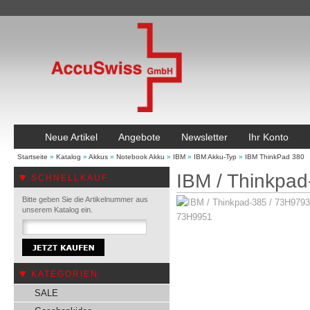
Neue Artikel
Angebote
Newsletter
Ihr Konto
Startseite
»
Katalog
»
Akkus
»
Notebook Akku
»
IBM
»
IBM Akku-Typ
»
IBM ThinkPad 380
IBM / Thinkpa
SCHNELLKAUF
Bitte geben Sie die Artikelnummer aus
unserem Katalog ein.
KATEGORIEN
SALE