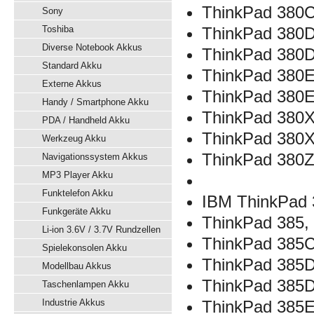
ThinkPad 38
Sony
Toshiba
ThinkPad 380
Diverse Notebook Akkus
ThinkPad 38
Standard Akku
ThinkPad 380
Externe Akkus
ThinkPad 380
Handy / Smartphone Akku
ThinkPad 380
PDA / Handheld Akku
ThinkPad 380
Werkzeug Akku
ThinkPad 380
Navigationssystem Akkus
MP3 Player Akku
Funktelefon Akku
IBM ThinkPad 
Funkgeräte Akku
ThinkPad 385
Li-ion 3.6V / 3.7V Rundzellen
ThinkPad 385
Spielekonsolen Akku
ThinkPad 385
Modellbau Akkus
ThinkPad 38
Taschenlampen Akku
Industrie Akkus
ThinkPad 385