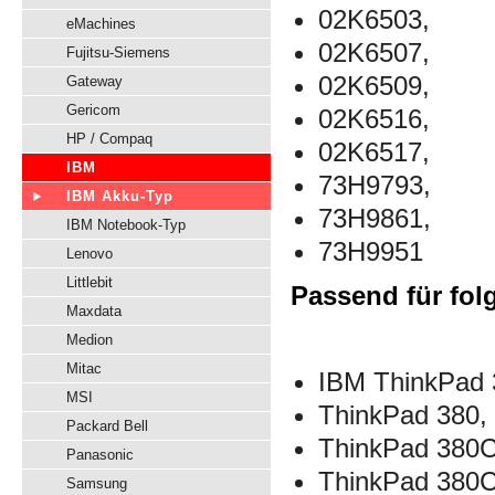
02K6503,
eMachines
02K6507,
Fujitsu-Siemens
02K6509,
Gateway
Gericom
02K6516,
HP / Compaq
02K6517,
IBM
73H9793,
IBM Akku-Typ
73H9861,
IBM Notebook-Typ
73H9951
Lenovo
Littlebit
Passend für fol
Maxdata
Medion
Mitac
I
BM ThinkPad 
MSI
ThinkPad 380
Packard Bell
ThinkPad 
Panasonic
ThinkPad 380
Samsung