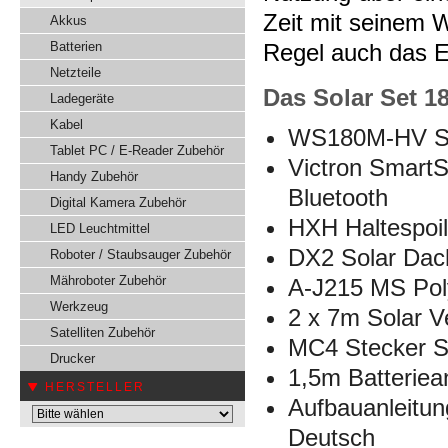
Zeit mit seinem 
Akkus
Batterien
Regel auch das E
Netzteile
Das Solar Set 1
Ladegeräte
Kabel
WS180M-HV Sol
Tablet PC / E-Reader Zubehör
Victron SmartS
Handy Zubehör
Bluetooth
Digital Kamera Zubehör
HXH Haltespoil
LED Leuchtmittel
DX2 Solar Dac
Roboter / Staubsauger Zubehör
Mähroboter Zubehör
A-J215 MS Pol
Werkzeug
2 x 7m Solar 
Satelliten Zubehör
MC4 Stecker Se
Drucker
1,5m Batteriea
HERSTELLER
Aufbauanleitun
Deutsch