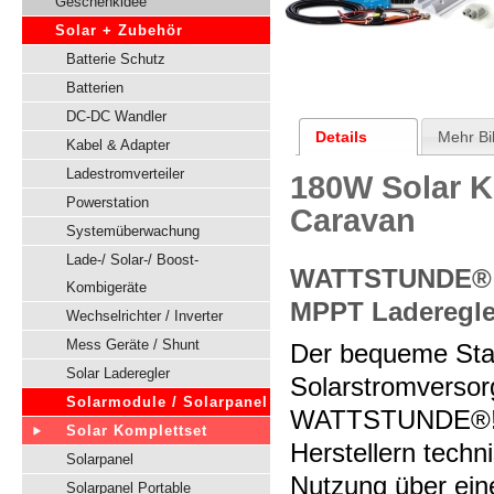
Geschenkidee
Solar + Zubehör
Batterie Schutz
Batterien
DC-DC Wandler
Details
Mehr Bi
Kabel & Adapter
Ladestromverteiler
180W Solar K
Powerstation
Caravan
Systemüberwachung
Lade-/ Solar-/ Boost-
WATTSTUNDE® K
Kombigeräte
MPPT Laderegle
Wechselrichter / Inverter
Mess Geräte / Shunt
Der bequeme Star
Solar Laderegler
Solarstromversor
Solarmodule / Solarpanel
WATTSTUNDE®! M
Solar Komplettset
Herstellern techn
Solarpanel
Nutzung über eine
Solarpanel Portable