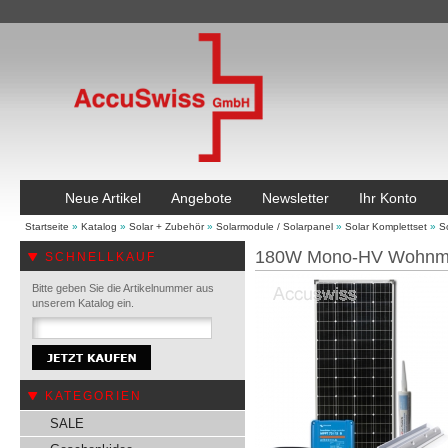
Neue Artikel
Angebote
Newsletter
Ihr Konto
Startseite
»
Katalog
»
Solar + Zubehör
»
Solarmodule / Solarpanel
»
Solar Komplettset
»
S
180W Mono-HV Wohnmob
SCHNELLKAUF
Bitte geben Sie die Artikelnummer aus
unserem Katalog ein.
KATEGORIEN
SALE