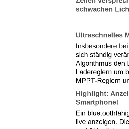
Zellen versprec
schwachen Licht
Ultraschnelles 
Insbesondere bei
sich ständig ver
Algorithmus den 
Ladereglern um b
MPPT-Reglern um
Highlight: Anze
Smartphone!
Ein bluetoothfäh
live anzeigen. D