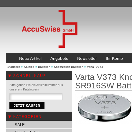
Neue Artikel
Angebote
Newsletter
Ihr Konto
Startseite
»
Katalog
»
Batterien
»
Knopfzellen Batterien
»
Varta_V373
Varta V373 Kno
SCHNELLKAUF
SR916SW Batte
Bitte geben Sie die Artikelnummer aus
unserem Katalog ein.
KATEGORIEN
SALE