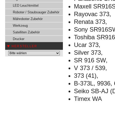
Maxell SR916
LED Leuchtmittel
Roboter / Staubsauger Zubehör
Rayovac 373,
Mähroboter Zubehör
Renata 373,
Werkzeug
Sony SR916S
Satelliten Zubehör
Toshiba SR91
Drucker
Ucar 373,
HERSTELLER
Silver 373,
SR 916 SW,
V 373 / 539,
373 (41),
B-373L, 9936, 
Seiko SB-AJ (D
Timex WA