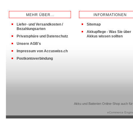
MEHR ÜBER...
INFORMATIONEN
Liefer- und Versandkosten /
Sitemap
Bezahlungsarten
Akkupflege - Was Sie über
Privatsphäre und Datenschutz
Akkus wissen sollten
Unsere AGB's
Impressum von Accuswiss.ch
Postkontoverbindung
Akku und Batterien Online-Shop auch für
eCommerce Engin