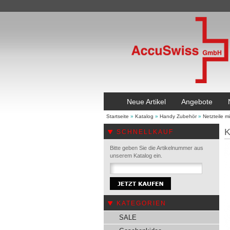
Neue Artikel
Angebote
Startseite
»
Katalog
»
Handy Zubehör
»
Netzteile m
K
SCHNELLKAUF
Bitte geben Sie die Artikelnummer aus
unserem Katalog ein.
KATEGORIEN
SALE