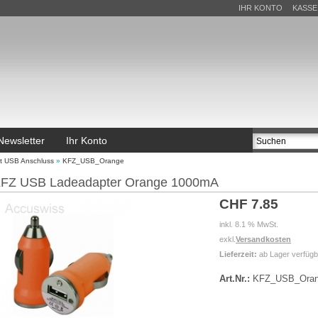
IHR KONTO
KASSE
Newsletter
Ihr Konto
it USB Anschluss
»
KFZ_USB_Orange
FZ USB Ladeadapter Orange 1000mA
CHF 7.85
inkl. 8.1 % MwSt.
exkl.
Versandkosten
Lieferzeit:
ab Lager verfügb
Art.Nr.:
KFZ_USB_Oran