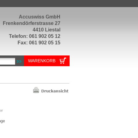
Accuswiss GmbH
Frenkendörferstrasse 27
4410 Liestal
Telefon: 061 902 05 12
Fax: 061 902 05 15
WARENKORB
ar
ge