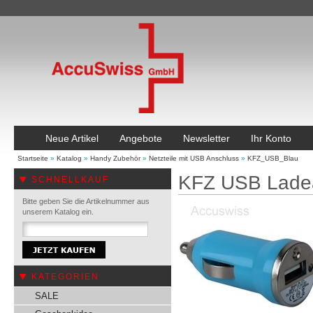
Neue Artikel
Angebote
Newsletter
Ihr Konto
Startseite
»
Katalog
»
Handy Zubehör
»
Netzteile mit USB Anschluss
»
KFZ_USB_Blau
KFZ USB Lade
SCHNELLKAUF
Bitte geben Sie die Artikelnummer aus
unserem Katalog ein.
KATEGORIEN
SALE