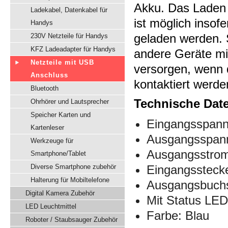
Akku. Das Laden
Ladekabel, Datenkabel für
ist möglich inso
Handys
geladen werden. 
230V Netzteile für Handys
KFZ Ladeadapter für Handys
andere Geräte mit
Netzteile mit USB
versorgen, wenn 
Anschluss
kontaktiert werd
Bluetooth
Technische Dat
Ohrhörer und Lautsprecher
Speicher Karten und
Eingangsspann
Kartenleser
Ausgangsspan
Werkzeuge für
Ausgangsstro
Smartphone/Tablet
Diverse Smartphone zubehör
Eingangssteck
Halterung für Mobiltelefone
Ausgangsbuch
Digital Kamera Zubehör
Mit Status LE
LED Leuchtmittel
Farbe: Blau
Roboter / Staubsauger Zubehör