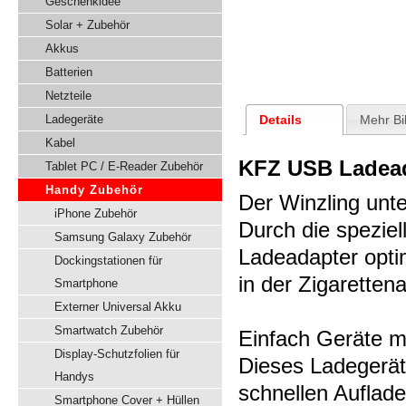
Geschenkidee
Solar + Zubehör
Akkus
Batterien
Netzteile
Details
Mehr Bi
Ladegeräte
Kabel
KFZ USB Ladea
Tablet PC / E-Reader Zubehör
Handy Zubehör
Der Winzling unt
iPhone Zubehör
Durch die speziel
Samsung Galaxy Zubehör
Ladeadapter opti
Dockingstationen für
in der Zigarette
Smartphone
Externer Universal Akku
Smartwatch Zubehör
Einfach Geräte m
Display-Schutzfolien für
Dieses Ladegerät/
Handys
schnellen Auflade
Smartphone Cover + Hüllen