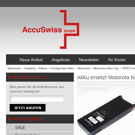
Neue Artikel
Angebote
Newsletter
Ihr Konto
Startseite
»
Katalog
»
Akkus
»
Funkgeräte Akku
»
Motorola
»
Motorola Akku-Typ
»
NTN714
Akku ersetzt Motorol
SCHNELLKAUF
Bitte geben Sie die Artikelnummer aus
unserem Katalog ein.
KATEGORIEN
SALE