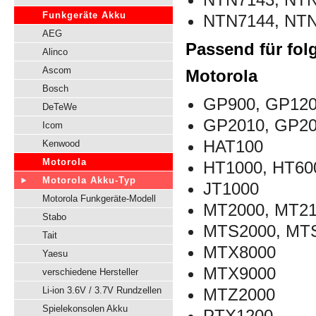
Funkgeräte Akku
NTN7144, NT
AEG
Passend für fol
Alinco
Ascom
Motorola
Bosch
GP900, GP12
DeTeWe
GP2010, GP2
Icom
HAT100
Kenwood
Motorola
HT1000, HT60
Motorola Akku-Typ
JT1000
Motorola Funkgeräte-Modell
MT2000, MT2
Stabo
MTS2000, MT
Tait
MTX8000
Yaesu
MTX9000
verschiedene Hersteller
Li-ion 3.6V / 3.7V Rundzellen
MTZ2000
Spielekonsolen Akku
PTX1200