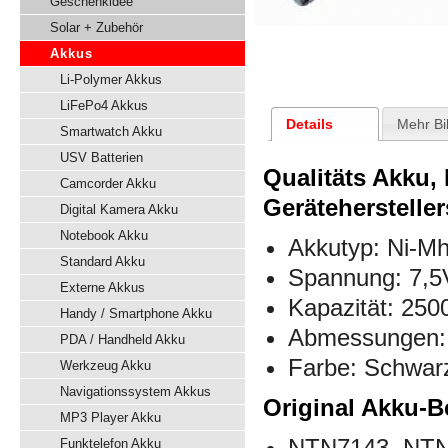
Geschenkidee
Solar + Zubehör
Akkus
Li-Polymer Akkus
LiFePo4 Akkus
Details
Mehr Bi
Smartwatch Akku
USV Batterien
Qualitäts Akku,
Camcorder Akku
Gerätehersteller
Digital Kamera Akku
Notebook Akku
Akkutyp: Ni-M
Standard Akku
Spannung: 7,5
Externe Akkus
Kapazität: 25
Handy / Smartphone Akku
Abmessungen:
PDA / Handheld Akku
Farbe: Schwar
Werkzeug Akku
Navigationssystem Akkus
Original Akku-B
MP3 Player Akku
NTN7143, NTN
Funktelefon Akku