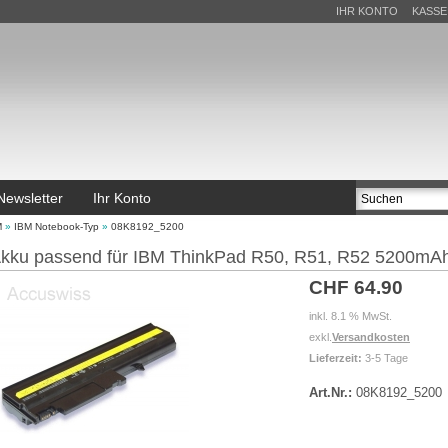
IHR KONTO
KASSE
Newsletter
Ihr Konto
M
»
IBM Notebook-Typ
»
08K8192_5200
kku passend für IBM ThinkPad R50, R51, R52 5200mA
CHF 64.90
inkl. 8.1 % MwSt.
exkl.
Versandkosten
Lieferzeit:
3-5 Tage
Art.Nr.:
08K8192_5200