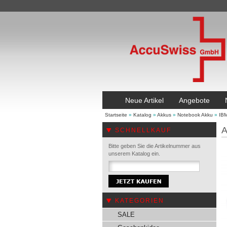
Neue Artikel
Angebote
Startseite
»
Katalog
»
Akkus
»
Notebook Akku
»
IB
A
SCHNELLKAUF
Bitte geben Sie die Artikelnummer aus
unserem Katalog ein.
KATEGORIEN
SALE