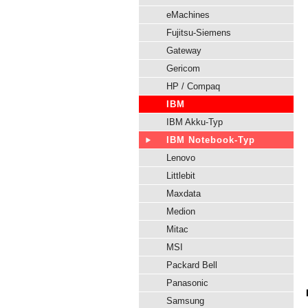
eMachines
Fujitsu-Siemens
Gateway
Gericom
HP / Compaq
IBM
IBM Akku-Typ
IBM Notebook-Typ
Lenovo
Littlebit
Maxdata
Medion
Mitac
MSI
Packard Bell
Panasonic
Samsung