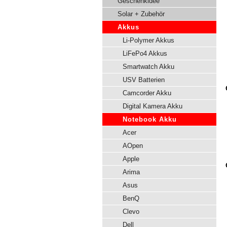
Geschenkidee
Solar + Zubehör
Akkus
Li-Polymer Akkus
LiFePo4 Akkus
Smartwatch Akku
USV Batterien
Camcorder Akku
Digital Kamera Akku
Notebook Akku
Acer
AOpen
Apple
Arima
Asus
BenQ
Clevo
Dell