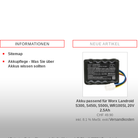
INFORMATIONEN
NEUE ARTIKEL
Sitemap
Akkupflege - Was Sie über
Akkus wissen sollten
Akku passend für Worx Landroid
S300, S450i, S500i, WR100SI, 20V
2.5Ah
CHF 49.90
Versandkosten
inkl. 8.1 % MwSt. exkl.