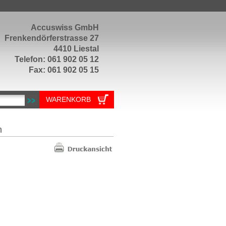
Accuswiss GmbH
Frenkendörferstrasse 27
4410 Liestal
Telefon: 061 902 05 12
Fax: 061 902 05 15
WARENKORB
h