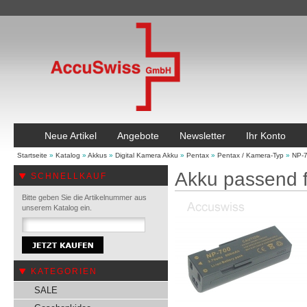
Neue Artikel
Angebote
Newsletter
Ihr Konto
Startseite
»
Katalog
»
Akkus
»
Digital Kamera Akku
»
Pentax
»
Pentax / Kamera-Typ
»
NP-
Akku passend 
SCHNELLKAUF
Bitte geben Sie die Artikelnummer aus
unserem Katalog ein.
KATEGORIEN
SALE