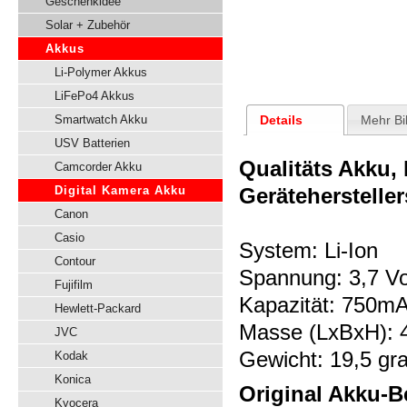
Geschenkidee
Solar + Zubehör
Akkus
Li-Polymer Akkus
LiFePo4 Akkus
Details
Mehr Bi
Smartwatch Akku
USV Batterien
Qualitäts Akku,
Camcorder Akku
Digital Kamera Akku
Gerätehersteller
Canon
Casio
System: Li-Ion
Contour
Spannung:
3,7 Vo
Fujifilm
Kapazität: 750m
Hewlett-Packard
Masse (LxBxH): 
JVC
Gewicht: 19,5 g
Kodak
Konica
Original Akku-B
Kyocera