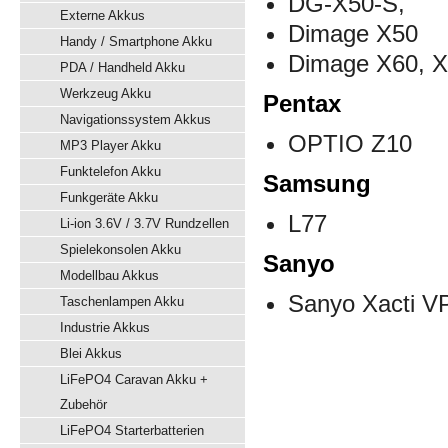
DG-X50-S,
Externe Akkus
Dimage X50
Handy / Smartphone Akku
Dimage X60, X
PDA / Handheld Akku
Werkzeug Akku
Pentax
Navigationssystem Akkus
OPTIO Z10
MP3 Player Akku
Funktelefon Akku
Samsung
Funkgeräte Akku
L77
Li-ion 3.6V / 3.7V Rundzellen
Spielekonsolen Akku
Sanyo
Modellbau Akkus
Sanyo Xacti V
Taschenlampen Akku
Industrie Akkus
Blei Akkus
LiFePO4 Caravan Akku +
Zubehör
LiFePO4 Starterbatterien