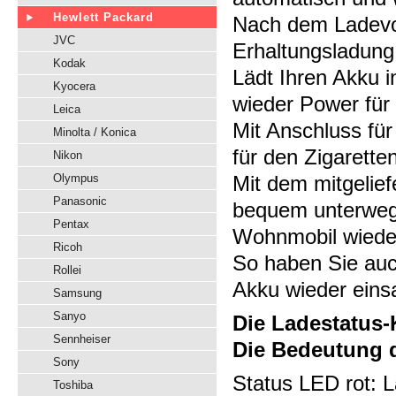
Hewlett Packard
Nach dem Ladevor
JVC
Erhaltungsladung
Kodak
Lädt Ihren Akku 
Kyocera
wieder Power für 
Leica
Mit Anschluss fü
Minolta / Konica
für den Zigarett
Nikon
Olympus
Mit dem mitgelief
Panasonic
bequem unterweg
Pentax
Wohnmobil wieder
Ricoh
So haben Sie auc
Rollei
Akku wieder eins
Samsung
Sanyo
Die Ladestatus-
Sennheiser
Die Bedeutung de
Sony
Status LED rot: L
Toshiba