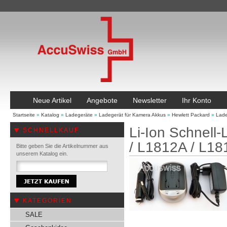
Neue Artikel
Angebote
Newsletter
Ihr Konto
Startseite
»
Katalog
»
Ladegeräte
»
Ladegerät für Kamera Akkus
»
Hewlett Packard
»
Lade
Li-Ion Schnell
SCHNELLKAUF
/ L1812A / L1
Bitte geben Sie die Artikelnummer aus
unserem Katalog ein.
KATEGORIEN
SALE