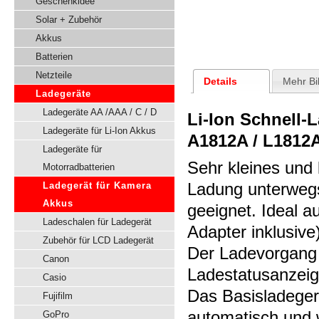
Geschenkidee
Solar + Zubehör
Akkus
Batterien
Netzteile
Details
Mehr Bi
Ladegeräte
Ladegeräte AA /AAA / C / D
Li-Ion Schnell-
Ladegeräte für Li-Ion Akkus
A1812A / L1812A
Ladegeräte für
Sehr kleines und
Motorradbatterien
Ladung unterweg
Ladegerät für Kamera
Akkus
geeignet. Ideal a
Ladeschalen für Ladegerät
Adapter inklusive
Zubehör für LCD Ladegerät
Der Ladevorgang
Canon
Ladestatusanzeige
Casio
Das Basisladeger
Fujifilm
automatisch und
GoPro