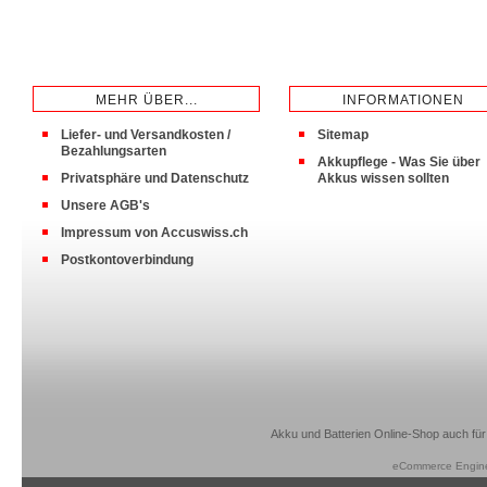
MEHR ÜBER...
INFORMATIONEN
Liefer- und Versandkosten /
Sitemap
Bezahlungsarten
Akkupflege - Was Sie über
Privatsphäre und Datenschutz
Akkus wissen sollten
Unsere AGB's
Impressum von Accuswiss.ch
Postkontoverbindung
Akku und Batterien Online-Shop auch für
eCommerce Engin