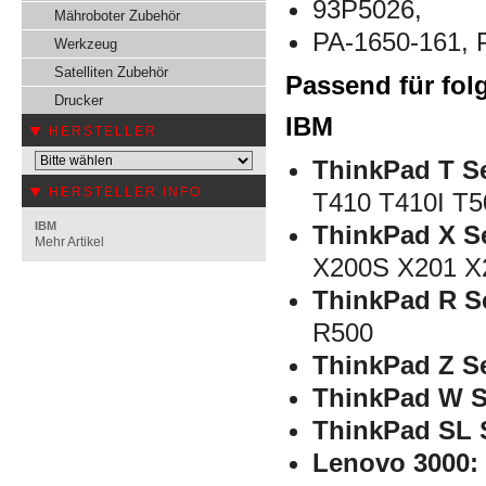
93P5026,
Mähroboter Zubehör
PA-1650-161, 
Werkzeug
Satelliten Zubehör
Passend für fol
Drucker
IBM
HERSTELLER
ThinkPad T Se
HERSTELLER INFO
T410 T410I T5
IBM
ThinkPad X Se
Mehr Artikel
X200S X201 X
ThinkPad R Se
R500
ThinkPad Z Se
ThinkPad W S
ThinkPad SL S
Lenovo 3000