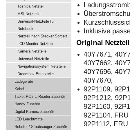
Ladungsstrom
Toshiba Netzteil
Überstromschu
MSI Netzteile
Kurzschlusssic
Universal-Netzteile für
Notebook
Inklusive pas
Netzteil nach Stecker Sortiert
Original Netztei
LCD Monitor Netzteile
Kamera Netzteile
40Y7671, 40Y7
Universal Netzteile
40Y7662, 40Y7
Navigationssystem Netzteile
40Y7696, 40Y7
Dreambox Ersatzteile
40Y7670,
Ladegeräte
92P1109, 92P1
Kabel
92P1212, 92P1
Tablet PC / E-Reader Zubehör
Handy Zubehör
92P1160, 92P1
Digital Kamera Zubehör
92P1104, FRU
LED Leuchtmittel
92P1112, FRU
Roboter / Staubsauger Zubehör