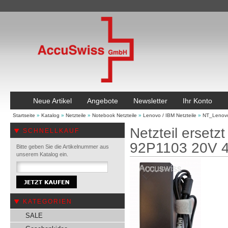
Neue Artikel
Angebote
Newsletter
Ihr Konto
Startseite
»
Katalog
»
Netzteile
»
Notebook Netzteile
»
Lenovo / IBM Netzteile
»
NT_Lenov
Netzteil erset
SCHNELLKAUF
92P1103 20V 
Bitte geben Sie die Artikelnummer aus
unserem Katalog ein.
KATEGORIEN
SALE