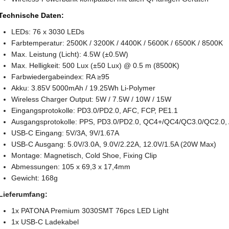
Technische Daten:
LEDs: 76 x 3030 LEDs
Farbtemperatur: 2500K / 3200K / 4400K / 5600K / 6500K / 8500K
Max. Leistung (Licht): 4.5W (±0.5W)
Max. Helligkeit: 500 Lux (±50 Lux) @ 0.5 m (8500K)
Farbwiedergabeindex: RA ≥95
Akku: 3.85V 5000mAh / 19.25Wh Li-Polymer
Wireless Charger Output: 5W / 7.5W / 10W / 15W
Eingangsprotokolle: PD3.0/PD2.0, AFC, FCP, PE1.1
Ausgangsprotokolle: PPS, PD3.0/PD2.0, QC4+/QC4/QC3.0/QC2.0,
USB-C Eingang: 5V/3A, 9V/1.67A
USB-C Ausgang: 5.0V/3.0A, 9.0V/2.22A, 12.0V/1.5A (20W Max)
Montage: Magnetisch, Cold Shoe, Fixing Clip
Abmessungen: 105 x 69,3 x 17,4mm
Gewicht: 168g
Lieferumfang:
1x PATONA Premium 3030SMT 76pcs LED Light
1x USB-C Ladekabel