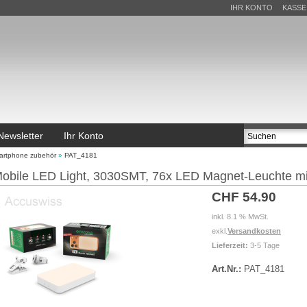
IHR KONTO
KASSE
Newsletter
Ihr Konto
artphone zubehör
»
PAT_4181
obile LED Light, 3030SMT, 76x LED Magnet-Leuchte mi
CHF 54.90
inkl. 8.1 % MwSt.
exkl.
Versandkosten
Lieferzeit:
3-5 Tage
Art.Nr.:
PAT_4181