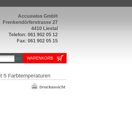
Accuswiss GmbH
Frenkendörferstrasse 27
4410 Liestal
Telefon: 061 902 05 12
Fax: 061 902 05 15
WARENKORB
t 5 Farbtemperaturen