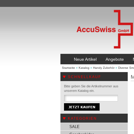
Neue Artikel
Angebote
Startseite
»
Katalog
»
Handy Zubehör
»
Diverse Sm
M
SCHNELLKAUF
Bitte geben Sie die Artikelnummer aus
unserem Katalog ein.
KATEGORIEN
SALE