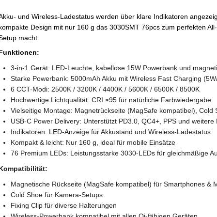
Akku- und Wireless-Ladestatus werden über klare Indikatoren angezeig
kompakte Design mit nur 160 g das 3030SMT 76pcs zum perfekten All-i
Setup macht.
Funktionen:
3-in-1 Gerät: LED-Leuchte, kabellose 15W Powerbank und magnet
Starke Powerbank: 5000mAh Akku mit Wireless Fast Charging (
6 CCT-Modi: 2500K / 3200K / 4400K / 5600K / 6500K / 8500K
Hochwertige Lichtqualität: CRI ≥95 für natürliche Farbwiedergabe
Vielseitige Montage: Magnetrückseite (MagSafe kompatibel), Cold S
USB-C Power Delivery: Unterstützt PD3.0, QC4+, PPS und weitere 
Indikatoren: LED-Anzeige für Akkustand und Wireless-Ladestatus
Kompakt & leicht: Nur 160 g, ideal für mobile Einsätze
76 Premium LEDs: Leistungsstarke 3030-LEDs für gleichmäßige A
Kompatibilität:
Magnetische Rückseite (MagSafe kompatibel) für Smartphones & M
Cold Shoe für Kamera-Setups
Fixing Clip für diverse Halterungen
Wireless-Powerbank kompatibel mit allen Qi-fähigen Geräten