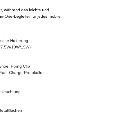
t, während das leichte und
n-One-Begleiter für jedes mobile
ische Halterung
5W/7.5W/10W/15W)
hoe, Fixing Clip
Fast-Charge-Protokolle
usleuchtung
etallflächen