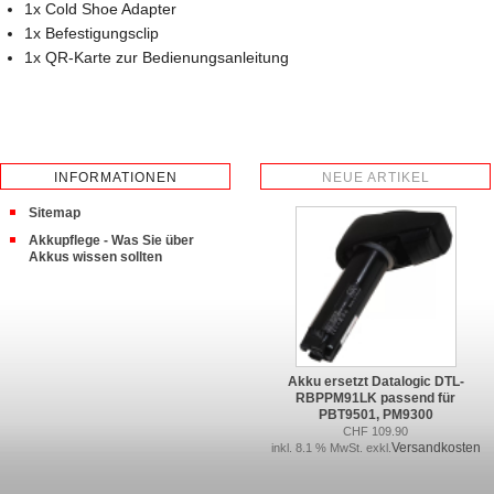
1x Cold Shoe Adapter
1x Befestigungsclip
1x QR-Karte zur Bedienungsanleitung
INFORMATIONEN
NEUE ARTIKEL
Sitemap
Akkupflege - Was Sie über
Akkus wissen sollten
Akku ersetzt Datalogic DTL-
RBPPM91LK passend für
PBT9501, PM9300
CHF 109.90
Versandkosten
inkl. 8.1 % MwSt. exkl.