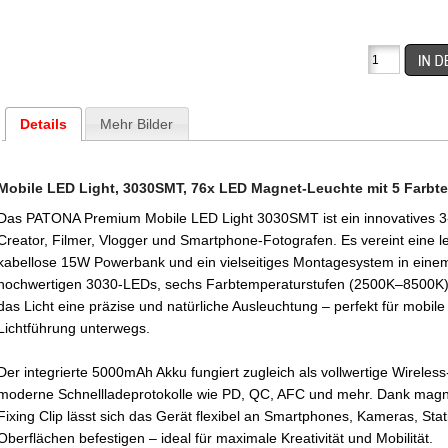
Details
Mehr Bilder
Mobile LED Light, 3030SMT, 76x LED Magnet-Leuchte mit 5 Farbt
Das PATONA Premium Mobile LED Light 3030SMT ist ein innovatives 3-in
Creator, Filmer, Vlogger und Smartphone-Fotografen. Es vereint eine l
kabellose 15W Powerbank und ein vielseitiges Montagesystem in eine
hochwertigen 3030-LEDs, sechs Farbtemperaturstufen (2500K–8500K) 
das Licht eine präzise und natürliche Ausleuchtung – perfekt für mobi
Lichtführung unterwegs.
Der integrierte 5000mAh Akku fungiert zugleich als vollwertige Wireles
moderne Schnellladeprotokolle wie PD, QC, AFC und mehr. Dank mag
Fixing Clip lässt sich das Gerät flexibel an Smartphones, Kameras, Sta
Oberflächen befestigen – ideal für maximale Kreativität und Mobilität.