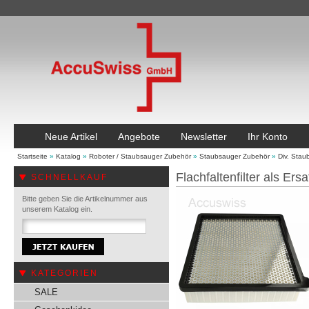
Neue Artikel
Angebote
Newsletter
Ihr Konto
Startseite
»
Katalog
»
Roboter / Staubsauger Zubehör
»
Staubsauger Zubehör
»
Div. Sta
Flachfaltenfilter als E
SCHNELLKAUF
Bitte geben Sie die Artikelnummer aus
unserem Katalog ein.
KATEGORIEN
SALE