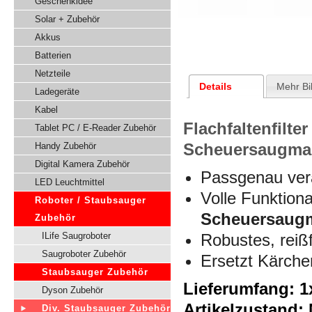
Geschenkidee
Solar + Zubehör
Akkus
Batterien
Netzteile
Details
Mehr Bi
Ladegeräte
Kabel
Flachfaltenfilter
Tablet PC / E-Reader Zubehör
Scheuersaugmas
Handy Zubehör
Digital Kamera Zubehör
Passgenau vera
LED Leuchtmittel
Volle Funktiona
Roboter / Staubsauger
Scheuersaugm
Zubehör
ILife Saugroboter
Robustes, reiß
Saugroboter Zubehör
Ersetzt Kärch
Staubsauger Zubehör
Lieferumfang: 1x
Dyson Zubehör
Artikelzustand:
Div. Staubsauger Zubehör