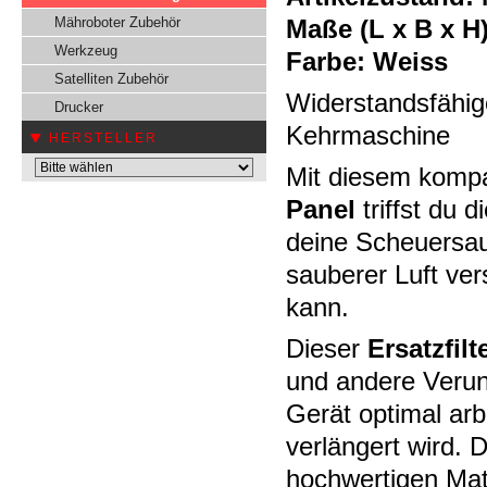
Mähroboter Zubehör
Maße (L x B x H)
Werkzeug
Farbe: Weiss
Satelliten Zubehör
Widerstandsfähi
Drucker
Kehrmaschine
HERSTELLER
Mit diesem kompa
Panel
triffst du 
deine Scheuersa
sauberer Luft vers
kann.
Dieser
Ersatzfilt
und andere Verun
Gerät optimal ar
verlängert wird.
hochwertigen Mate