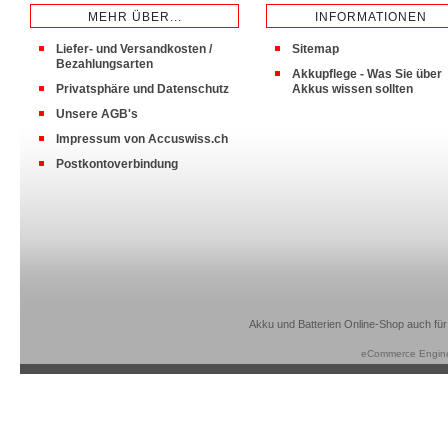
MEHR ÜBER...
INFORMATIONEN
Liefer- und Versandkosten /
Sitemap
Bezahlungsarten
Akkupflege - Was Sie über
Privatsphäre und Datenschutz
Akkus wissen sollten
Unsere AGB's
Impressum von Accuswiss.ch
Postkontoverbindung
Akku und Batterien Online-Shop auch für
eCommerce Engin