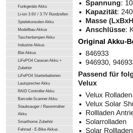
Spannung
: 10
Funkgeräte Akku
Kapazität
: 24
Li-ion 3.6V / 3.7V Rundzellen
Masse (LxBxH
Spielekonsolen Akku
Anschlüsse
: 
Modellbau Akkus
Taschenlampen Akku
Original Akku-B
Industrie Akkus
846933
Blei Akkus
LiFePO4 Caravan Akku +
946930, 94693
Zubehör
Passend für fol
LiFePO4 Starterbatterien
Velux
Lautsprecher Akku
RAID Controller Akku
Velux Rolladen,
Barcode-Scanner Akku
Velux Solar Sh
Staubsauger / Rasenmäher
Rollladen Antri
Akku
Solarrolladen
Smarthome Zubehör
Solar Rollladen
Fahrrad - E-Bike Akkus