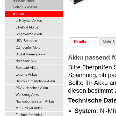
Geschenkidee
Solar + Zubehör
Akkus
Li-Polymer Akkus
LiFePo4 Akkus
Smartwatch Akku
USV Batterien
Details
Mehr Bi
Camcorder Akku
Digital Kamera Akku
Akku passend fü
Notebook Akku
Bitte überprüfen
Standard Akku
Spannung, ob pas
Externe Akkus
Handy / Smartphone Akku
Sollte Ihr Akku 
PDA / Handheld Akku
diesen bestimmt 
Werkzeug Akku
Technische Dat
Navigationssystem Akkus
MP3 Player Akku
System
: Ni-M
Funktelefon Akku