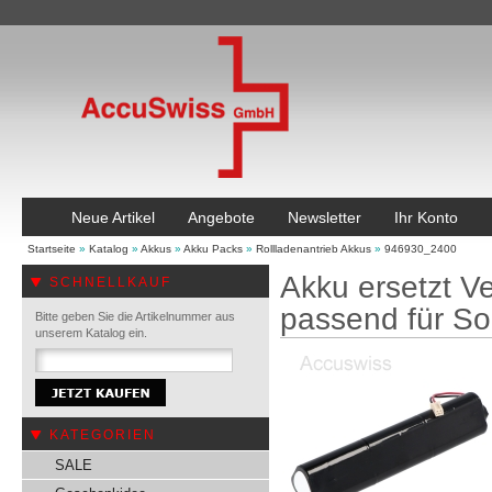
Neue Artikel
Angebote
Newsletter
Ihr Konto
Startseite
»
Katalog
»
Akkus
»
Akku Packs
»
Rollladenantrieb Akkus
»
946930_2400
Akku ersetzt V
SCHNELLKAUF
passend für Sol
Bitte geben Sie die Artikelnummer aus
unserem Katalog ein.
KATEGORIEN
SALE