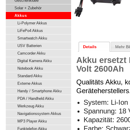
Geschenkidee
Solar + Zubehör
Akkus
Li-Polymer Akkus
LiFePo4 Akkus
Smartwatch Akku
USV Batterien
Details
Mehr Bi
Camcorder Akku
Akku ersetzt
Digital Kamera Akku
Volt 2600Ah
Notebook Akku
Standard Akku
Qualitäts Akku, 
Externe Akkus
Geräteherstellers
Handy / Smartphone Akku
PDA / Handheld Akku
System: Li-Ion
Werkzeug Akku
Spannung: 18 
Navigationssystem Akkus
Kapazität: 26
MP3 Player Akku
Farbe: Schwar
Funktelefon Akku