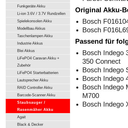
Funkgeräte Akku
Original Akku-B
Li-ion 3.6V / 3.7V Rundzellen
Bosch F01610
Spielekonsolen Akku
Bosch F016L6
Modellbau Akkus
Taschenlampen Akku
Passend für fol
Industrie Akkus
Blei Akkus
Bosch Indego 
LiFePO4 Caravan Akku +
350 Connect
Zubehör
Bosch Indego 
LiFePO4 Starterbatterien
Bosch Indego 
Lautsprecher Akku
Bosch Indego 
RAID Controller Akku
M700
Barcode-Scanner Akku
Staubsauger /
Bosch Indego
Rasenmäher Akku
Agait
Black & Decker