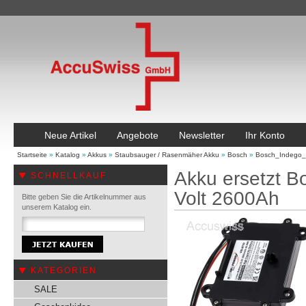
Neue Artikel
Angebote
Newsletter
Ihr Konto
Startseite
»
Katalog
»
Akkus
»
Staubsauger / Rasenmäher Akku
»
Bosch
»
Bosch_Indego
Akku ersetzt 
SCHNELLKAUF
Volt 2600Ah
Bitte geben Sie die Artikelnummer aus
unserem Katalog ein.
KATEGORIEN
SALE