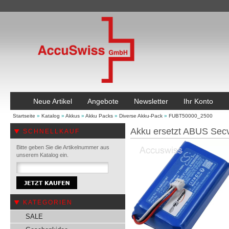
Neue Artikel
Angebote
Newsletter
Ihr Konto
Startseite
»
Katalog
»
Akkus
»
Akku Packs
»
Diverse Akku-Pack
»
FUBT50000_2500
Akku ersetzt ABUS Sec
SCHNELLKAUF
Bitte geben Sie die Artikelnummer aus
unserem Katalog ein.
KATEGORIEN
SALE