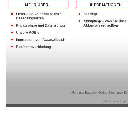
MEHR ÜBER...
INFORMATIONEN
Liefer- und Versandkosten /
Sitemap
Bezahlungsarten
Akkupflege - Was Sie über
Privatsphäre und Datenschutz
Akkus wissen sollten
Unsere AGB's
Impressum von Accuswiss.ch
Postkontoverbindung
Akku und Batterien Online-Shop auch für
eCommerce Engin