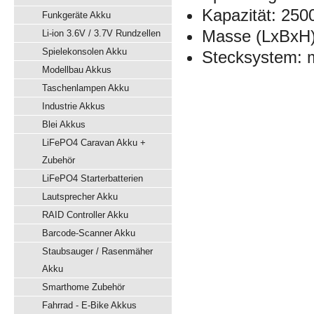
Kapazität: 25
Funkgeräte Akku
Masse (LxBxH)
Li-ion 3.6V / 3.7V Rundzellen
Spielekonsolen Akku
Stecksystem: m
Modellbau Akkus
Taschenlampen Akku
Industrie Akkus
Blei Akkus
LiFePO4 Caravan Akku +
Zubehör
LiFePO4 Starterbatterien
Lautsprecher Akku
RAID Controller Akku
Barcode-Scanner Akku
Staubsauger / Rasenmäher
Akku
Smarthome Zubehör
Fahrrad - E-Bike Akkus