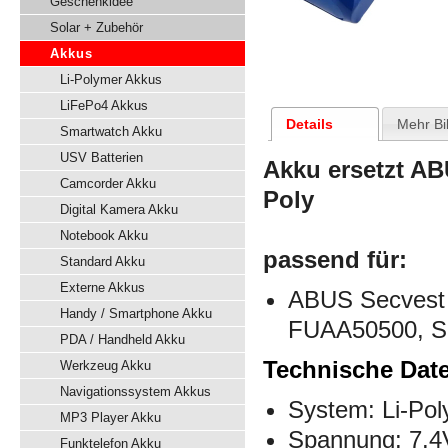
Geschenkidee
Solar + Zubehör
Akkus
Li-Polymer Akkus
LiFePo4 Akkus
Details
Mehr Bi
Smartwatch Akku
USV Batterien
Akku ersetzt
AB
Camcorder Akku
Poly
Digital Kamera Akku
Notebook Akku
passend für:
Standard Akku
Externe Akkus
ABUS Secvest
Handy / Smartphone Akku
FUAA50500, S
PDA / Handheld Akku
Technische Dat
Werkzeug Akku
Navigationssystem Akkus
System: Li-Pol
MP3 Player Akku
Spannung: 7.4
Funktelefon Akku