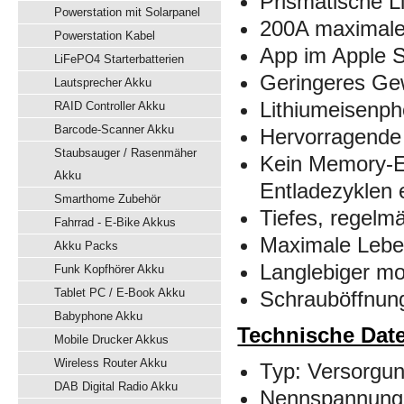
Prismatische 
Powerstation mit Solarpanel
200A maximale
Powerstation Kabel
App im Apple S
LiFePO4 Starterbatterien
Geringeres Ge
Lautsprecher Akku
Lithiumeisenpho
RAID Controller Akku
Barcode-Scanner Akku
Hervorragende 
Staubsauger / Rasenmäher
Kein Memory-Ef
Akku
Entladezyklen e
Smarthome Zubehör
Tiefes, regelm
Fahrrad - E-Bike Akkus
Maximale Lebe
Akku Packs
Langlebiger mo
Funk Kopfhörer Akku
Tablet PC / E-Book Akku
Schrauböffnun
Babyphone Akku
Technische Dat
Mobile Drucker Akkus
Wireless Router Akku
Typ: Versorgun
DAB Digital Radio Akku
Nennspannung