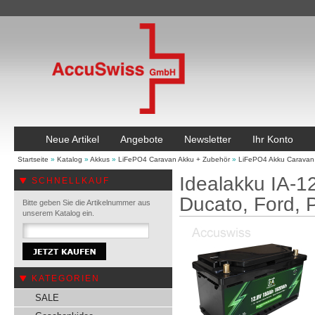
Neue Artikel
Angebote
Newsletter
Ihr Konto
Startseite
»
Katalog
»
Akkus
»
LiFePO4 Caravan Akku + Zubehör
»
LiFePO4 Akku Caravan
Idealakku IA-1
SCHNELLKAUF
Ducato, Ford,
Bitte geben Sie die Artikelnummer aus
unserem Katalog ein.
KATEGORIEN
SALE