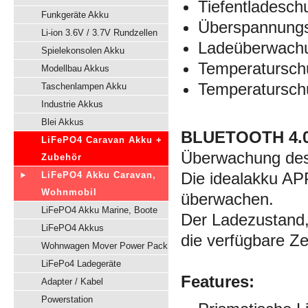
Tiefentladesch
Funkgeräte Akku
Überspannung
Li-ion 3.6V / 3.7V Rundzellen
Ladeüberwachu
Spielekonsolen Akku
Temperaturschu
Modellbau Akkus
Temperatursch
Taschenlampen Akku
Industrie Akkus
Blei Akkus
BLUETOOTH 4.
LiFePO4 Caravan Akku +
Überwachung des
Zubehör
Die idealakku APP
LiFePO4 Akku Caravan,
Wohnmobil
überwachen.
LiFePO4 Akku Marine, Boote
Der Ladezustand,
LiFePO4 Akkus
die verfügbare Z
Wohnwagen Mover Power Pack
LiFePo4 Ladegeräte
Features:
Adapter / Kabel
Powerstation