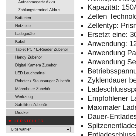
Aufnahmegerät Akku
Kapazität: 15
Zahlungsterminal Akkus
Zellen-Technol
Batterien
Zellentyp: Pris
Netzteile
Ersetzt eine: 3
Ladegeräte
Kabel
Anwendung: 12V
Tablet PC / E-Reader Zubehör
Anwendung Para
Handy Zubehör
Anwendung Ser
Digital Kamera Zubehör
Betriebsspannu
LED Leuchtmittel
Zyklendauer b
Roboter / Staubsauger Zubehör
Ladeschlusssp
Mähroboter Zubehör
Empfohlener L
Werkzeug
Satelliten Zubehör
Maximaler Lad
Drucker
Dauer-Entlade
HERSTELLER
Spitzenentlade
Entladeschlus