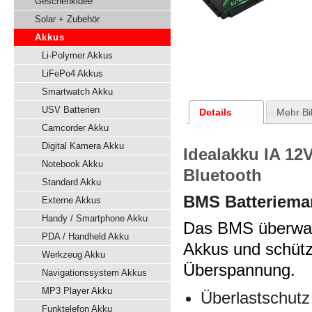
Geschenkidee
Solar + Zubehör
Akkus
Li-Polymer Akkus
LiFePo4 Akkus
Smartwatch Akku
USV Batterien
Details
Mehr Bi
Camcorder Akku
Digital Kamera Akku
Idealakku IA 1
Notebook Akku
Bluetooth
Standard Akku
BMS Batteriem
Externe Akkus
Handy / Smartphone Akku
Das BMS überwach
PDA / Handheld Akku
Akkus und schütz
Werkzeug Akku
Überspannung.
Navigationssystem Akkus
MP3 Player Akku
Überlastschutz
Funktelefon Akku