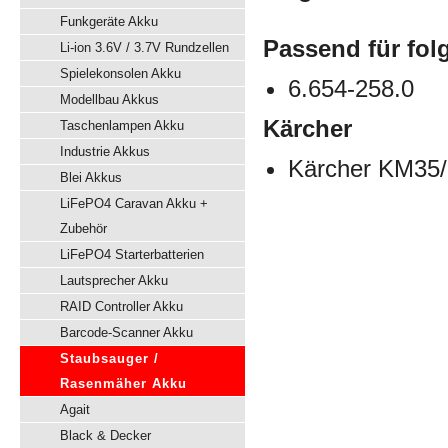
Funkgeräte Akku
Passend für fol
Li-ion 3.6V / 3.7V Rundzellen
Spielekonsolen Akku
6.654-258.0
Modellbau Akkus
Kärcher
Taschenlampen Akku
Industrie Akkus
Kärcher KM35
Blei Akkus
LiFePO4 Caravan Akku +
Zubehör
LiFePO4 Starterbatterien
Lautsprecher Akku
RAID Controller Akku
Barcode-Scanner Akku
Staubsauger /
Rasenmäher Akku
Agait
Black & Decker