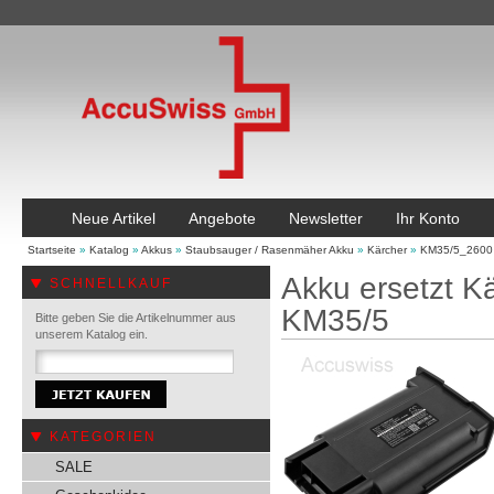
Neue Artikel
Angebote
Newsletter
Ihr Konto
Startseite
»
Katalog
»
Akkus
»
Staubsauger / Rasenmäher Akku
»
Kärcher
»
KM35/5_2600
Akku ersetzt K
SCHNELLKAUF
KM35/5
Bitte geben Sie die Artikelnummer aus
unserem Katalog ein.
KATEGORIEN
SALE