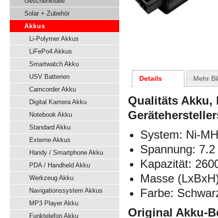
Geschenkidee
Solar + Zubehör
Akkus
Li-Polymer Akkus
LiFePo4 Akkus
Smartwatch Akku
USV Batterien
Details
Mehr Bi
Camcorder Akku
Qualitäts Akku,
Digital Kamera Akku
Gerätehersteller
Notebook Akku
Standard Akku
System: Ni-M
Externe Akkus
Spannung: 7.2 
Handy / Smartphone Akku
Kapazität: 26
PDA / Handheld Akku
Masse (LxBxH)
Werkzeug Akku
Farbe: Schwar
Navigationssystem Akkus
MP3 Player Akku
Original Akku-B
Funktelefon Akku