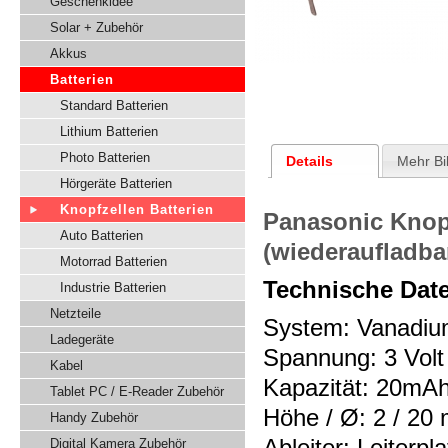
Geschenkidee
Solar + Zubehör
Akkus
Batterien
Standard Batterien
Lithium Batterien
Photo Batterien
Details
Mehr Bi
Hörgeräte Batterien
Knopfzellen Batterien
Panasonic Knop
Auto Batterien
(wiederaufladba
Motorrad Batterien
Technische Dat
Industrie Batterien
Netzteile
System: Vanadiu
Ladegeräte
Spannung: 3 Volt
Kabel
Kapazität: 20mA
Tablet PC / E-Reader Zubehör
Höhe / Ø: 2 / 20
Handy Zubehör
Ableiter: Leiterpl
Digital Kamera Zubehör