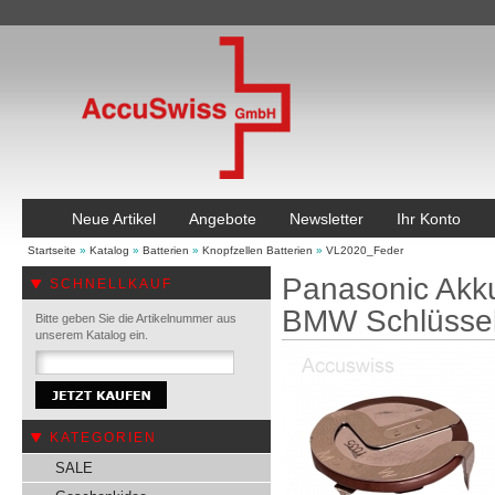
Neue Artikel
Angebote
Newsletter
Ihr Konto
Startseite
»
Katalog
»
Batterien
»
Knopfzellen Batterien
»
VL2020_Feder
Panasonic Akk
SCHNELLKAUF
BMW Schlüssel
Bitte geben Sie die Artikelnummer aus
unserem Katalog ein.
KATEGORIEN
SALE