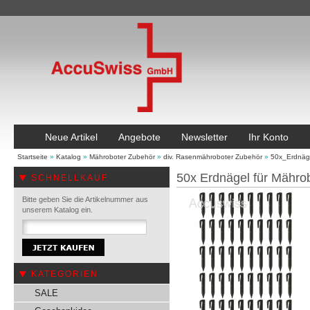
Neue Artikel
Angebote
Newsletter
Ihr Konto
Startseite
»
Katalog
»
Mähroboter Zubehör
»
div. Rasenmähroboter Zubehör
»
50x_Erdnäg
50x Erdnägel für Mähr
SCHNELLKAUF
Bitte geben Sie die Artikelnummer aus
unserem Katalog ein.
KATEGORIEN
SALE