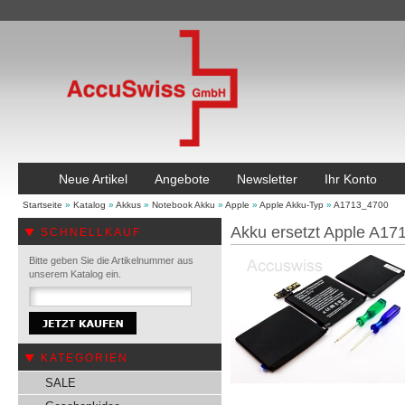
Neue Artikel
Angebote
Newsletter
Ihr Konto
Startseite
»
Katalog
»
Akkus
»
Notebook Akku
»
Apple
»
Apple Akku-Typ
»
A1713_4700
Akku ersetzt Apple A17
SCHNELLKAUF
Bitte geben Sie die Artikelnummer aus
unserem Katalog ein.
KATEGORIEN
SALE