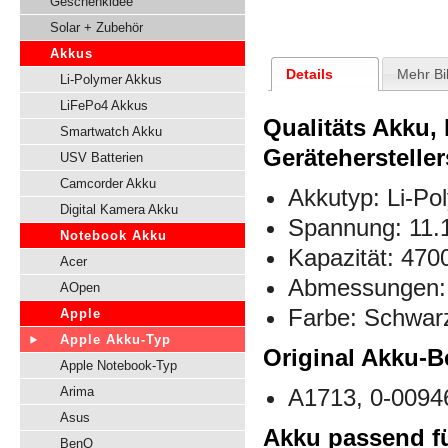
Geschenkidee
Solar + Zubehör
Akkus
Details
Mehr Bi
Li-Polymer Akkus
LiFePo4 Akkus
Qualitäts Akku,
Smartwatch Akku
Gerätehersteller
USV Batterien
Camcorder Akku
Akkutyp: Li-Po
Digital Kamera Akku
Spannung: 11.
Notebook Akku
Kapazität: 47
Acer
Abmessungen: 
AOpen
Farbe: Schwar
Apple
Apple Akku-Typ
Original Akku-
Apple Notebook-Typ
Arima
A1713, 0-0094
Asus
Akku passend fü
BenQ