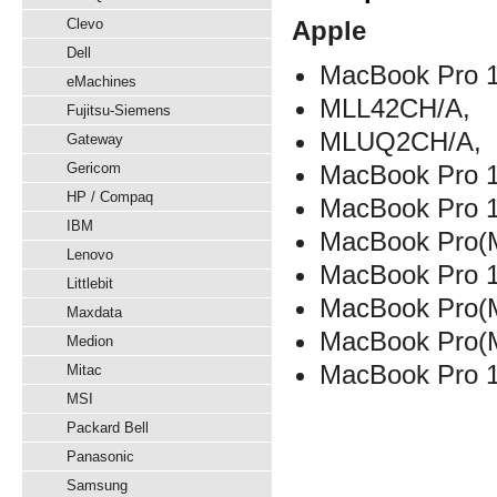
Clevo
Apple
Dell
MacBook Pro 1
eMachines
MLL42CH/A,
Fujitsu-Siemens
MLUQ2CH/A,
Gateway
Gericom
MacBook Pro 1
HP / Compaq
MacBook Pro 
IBM
MacBook Pro(
Lenovo
MacBook Pro 1
Littlebit
MacBook Pro
Maxdata
MacBook Pro(
Medion
MacBook Pro 
Mitac
MSI
Packard Bell
Panasonic
Samsung