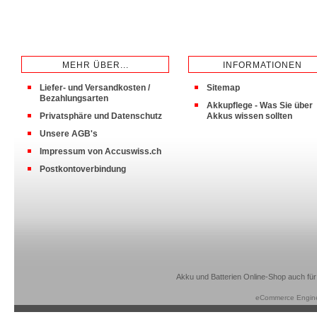
MEHR ÜBER...
INFORMATIONEN
Liefer- und Versandkosten /
Sitemap
Bezahlungsarten
Akkupflege - Was Sie über
Privatsphäre und Datenschutz
Akkus wissen sollten
Unsere AGB's
Impressum von Accuswiss.ch
Postkontoverbindung
Akku und Batterien Online-Shop auch für
eCommerce Engin