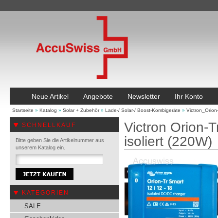
Neue Artikel
Angebote
Newsletter
Ihr Konto
Startseite
»
Katalog
»
Solar + Zubehör
»
Lade-/ Solar-/ Boost-Kombigeräte
»
Victron_Orio
Victron Orion-
SCHNELLKAUF
isoliert (220W)
Bitte geben Sie die Artikelnummer aus
unserem Katalog ein.
KATEGORIEN
SALE