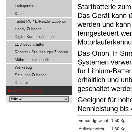
Startbatterie zu
Ladegeräte
Kabel
Das Gerät kann ü
Tablet PC / E-Reader Zubehör
werden und kann 
Handy Zubehör
ferngesteuert wer
Digital Kamera Zubehör
Motorlauferkenn
LED Leuchtmittel
Das Orion Tr-Sma
Roboter / Staubsauger Zubehör
Mähroboter Zubehör
Systemen verwend
Werkzeug
für Lithium-Batte
Satelliten Zubehör
erhältlich und un
Drucker
geschaltet werde
HERSTELLER
Geeignet für hohe
Nennleistung bis 
Versandgewicht:
1,50 Kg
Artikelgewicht:
1,30
Kg