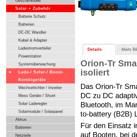
Geschenkidee
Solar + Zubehör
Batterie Schutz
Batterien
DC-DC Wandler
Kabel & Adapter
Ladestromverteiler
Details
Mehr Bi
Powerstation
Orion-Tr Sma
Systemüberwachung
isoliert
Lade-/ Solar-/ Boost-
Kombigeräte
Das Orion-Tr Sma
Wechselrichter / Inverter
DC zu DC adaptiv
Mess Geräte / Shunt
Bluetooth, im Ma
Solar Laderegler
Solarmodule / Solarpanel
to-battery (B2B) 
Akkus
Für den Einsatz 
Batterien
auf Booten, bei d
Netzteile