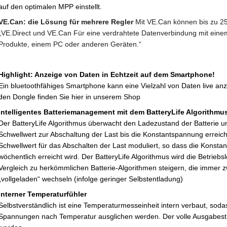
auf den optimalen MPP einstellt.
VE.Can: die Lösung für mehrere Regler
Mit VE.Can können bis zu 25
„VE.Direct und VE.Can Für eine verdrahtete Datenverbindung mit eine
Produkte, einem PC oder anderen Geräten.“
Highlight: Anzeige von Daten in Echtzeit auf dem Smartphone!
Ein bluetoothfähiges Smartphone kann eine Vielzahl von Daten live an
den Dongle finden Sie hier in unserem Shop
intelligentes Batteriemanagement mit dem BatteryLife Algorithmu
Der BatteryLife Algorithmus überwacht den Ladezustand der Batterie un
Schwellwert zur Abschaltung der Last bis die Konstantspannung erreicht
Schwellwert für das Abschalten der Last moduliert, so dass die Konst
wöchentlich erreicht wird. Der BatteryLife Algorithmus wird die Betrieb
Vergleich zu herkömmlichen Batterie-Algorithmen steigern, die immer z
„vollgeladen“ wechseln (infolge geringer Selbstentladung)
Interner Temperaturfühler
Selbstverständlich ist eine Temperaturmesseinheit intern verbaut, sod
Spannungen nach Temperatur ausglichen werden. Der volle Ausgabestr