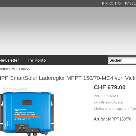
IHR KONTO
KASSE
Newsletter
Ihr Konto
regler
»
MPPT150/70
PP SmartSolar Laderegler MPPT 150/70-MC4 von Vict
CHF 679.00
inkl. 8.1 % MwSt.
exkl.
Versandkosten
Lieferzeit:
ab Lager verfügb
Art.Nr.:
MPPT150/70