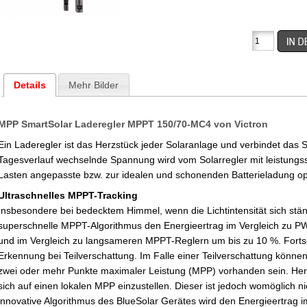
Details
Mehr Bilder
MPP SmartSolar Laderegler MPPT 150/70-MC4 von Victron
Ein Laderegler ist das Herzstück jeder Solaranlage und verbindet das S
Tagesverlauf wechselnde Spannung wird vom Solarregler mit leistungss
Lasten angepasste bzw. zur idealen und schonenden Batterieladung o
Ultraschnelles MPPT-Tracking
Insbesondere bei bedecktem Himmel, wenn die Lichtintensität sich stän
superschnelle MPPT-Algorithmus den Energieertrag im Vergleich zu 
und im Vergleich zu langsameren MPPT-Reglern um bis zu 10 %. Forts
Erkennung bei Teilverschattung. Im Falle einer Teilverschattung könn
zwei oder mehr Punkte maximaler Leistung (MPP) vorhanden sein. H
sich auf einen lokalen MPP einzustellen. Dieser ist jedoch womöglich n
innovative Algorithmus des BlueSolar Gerätes wird den Energieertrag 