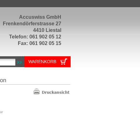
Accuswiss GmbH
Frenkendörferstrasse 27
4410 Liestal
Telefon: 061 902 05 12
Fax: 061 902 05 15
WARENKORB
ron
ar