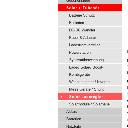
Geschenkidee
Solar + Zubehör
Batterie Schutz
Batterien
DC-DC Wandler
Kabel & Adapter
Ladestromverteiler
Powerstation
Systemüberwachung
Lade-/ Solar-/ Boost-
Kombigeräte
Wechselrichter / Inverter
Mess Geräte / Shunt
Solar Laderegler
Solarmodule / Solarpanel
Akkus
Batterien
Netzteile