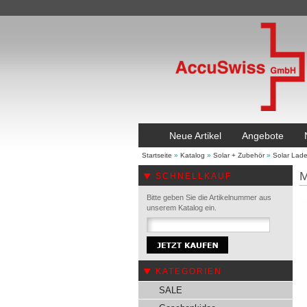
Neue Artikel
Angebote
Startseite
»
Katalog
»
Solar + Zubehör
»
Solar Lade
M
SCHNELLKAUF
Bitte geben Sie die Artikelnummer aus
unserem Katalog ein.
KATEGORIEN
SALE