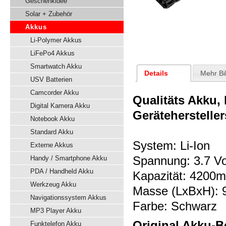
Geschenkidee
Solar + Zubehör
Akkus
Li-Polymer Akkus
LiFePo4 Akkus
Smartwatch Akku
Details
Mehr Bi
USV Batterien
Camcorder Akku
Qualitäts Akku,
Digital Kamera Akku
Gerätehersteller
Notebook Akku
Standard Akku
System: Li-Ion
Externe Akkus
Spannung: 3.7 Vo
Handy / Smartphone Akku
PDA / Handheld Akku
Kapazität: 4200
Werkzeug Akku
Masse (LxBxH): 
Navigationssystem Akkus
Farbe: Schwarz
MP3 Player Akku
Original Akku-B
Funktelefon Akku