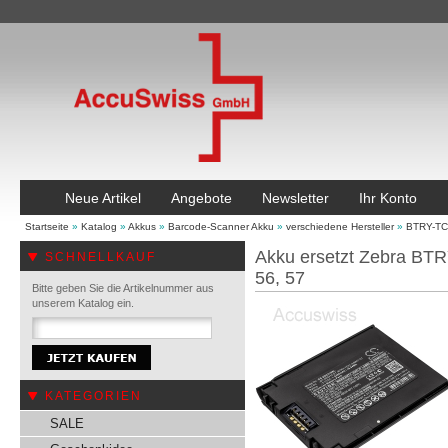
Neue Artikel
Angebote
Newsletter
Ihr Konto
Startseite
»
Katalog
»
Akkus
»
Barcode-Scanner Akku
»
verschiedene Hersteller
»
BTRY-TC
Akku ersetzt Zebra BT
SCHNELLKAUF
56, 57
Bitte geben Sie die Artikelnummer aus
unserem Katalog ein.
KATEGORIEN
SALE