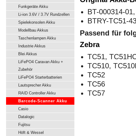
Funkgeräte Akku
BT-000314-01
Li-ion 3.6V / 3.7V Rundzellen
BTRY-TC51-43
Spielekonsolen Akku
Modellbau Akkus
Passend für fol
Taschenlampen Akku
Zebra
Industrie Akkus
Blei Akkus
TC51, TC51H
LiFePO4 Caravan Akku +
TC510, TC510
Zubehör
TC52
LiFePO4 Starterbatterien
TC56
Lautsprecher Akku
TC57
RAID Controller Akku
Barcode-Scanner Akku
Casio
Datalogic
Fujitsu
Höft & Wessel