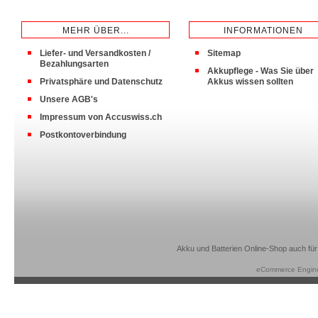
MEHR ÜBER...
INFORMATIONEN
Liefer- und Versandkosten /
Sitemap
Bezahlungsarten
Akkupflege - Was Sie über
Privatsphäre und Datenschutz
Akkus wissen sollten
Unsere AGB's
Impressum von Accuswiss.ch
Postkontoverbindung
Akku und Batterien Online-Shop auch für
eCommerce Engin