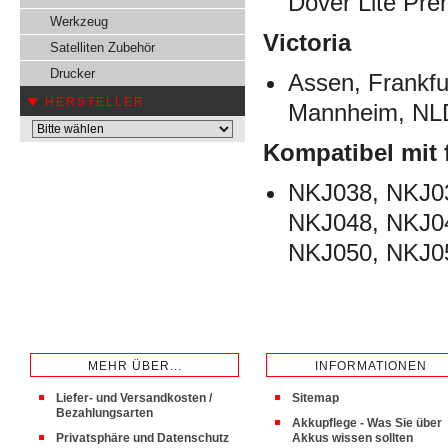
Dover Lite Pr
Werkzeug
Victoria
Satelliten Zubehör
Drucker
Assen, Frankfu
HERSTELLER
Mannheim, NLD 
Kompatibel mit 
NKJ038, NKJ0
NKJ048, NKJ0
NKJ050, NKJ0
MEHR ÜBER...
INFORMATIONEN
Liefer- und Versandkosten /
Sitemap
Bezahlungsarten
Akkupflege - Was Sie über
Privatsphäre und Datenschutz
Akkus wissen sollten