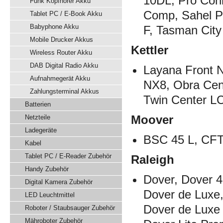
10DL, Pro Conn
Funk Kopfhörer Akku
Comp, Sahel Pr
Tablet PC / E-Book Akku
Babyphone Akku
F, Tasman Cit
Mobile Drucker Akkus
Kettler
Wireless Router Akku
DAB Digital Radio Akku
Layana Front 
Aufnahmegerät Akku
NX8, Obra Cen
Zahlungsterminal Akkus
Twin Center L
Batterien
Moover
Netzteile
Ladegeräte
BSC 45 L, CFT
Kabel
Tablet PC / E-Reader Zubehör
Raleigh
Handy Zubehör
Dover, Dover 
Digital Kamera Zubehör
Dover de Luxe
LED Leuchtmittel
Dover de Luxe
Roboter / Staubsauger Zubehör
Mähroboter Zubehör