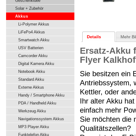
Geschenkidee
Solar + Zubehör
Akkus
Li-Polymer Akkus
LiFePo4 Akkus
Details
Mehr Bi
Smartwatch Akku
USV Batterien
Ersatz-Akku 
Camcorder Akku
Flyer Kalkhof
Digital Kamera Akku
Notebook Akku
Sie besitzen ein
Standard Akku
Antriebssystem, w
Externe Akkus
Kettler, oder and
Handy / Smartphone Akku
Ihr alter Akku hat
PDA / Handheld Akku
einfach mehr Pow
Werkzeug Akku
Sie möchten die 
Navigationssystem Akkus
Qualitätszellen?
MP3 Player Akku
Funktelefon Akku