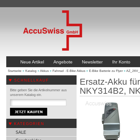
Neue Artikel
Angebote
Newsletter
Ihr Konto
Startseite
»
Katalog
»
Akkus
»
Fahrrad - E-Bike Akkus
»
E-Bike Batterie zu Flyer
»
AZ_26V_
Ersatz-Akku fü
SCHNELLKAUF
NKY314B2, N
Bitte geben Sie die Artikelnummer aus
unserem Katalog ein.
KATEGORIEN
SALE