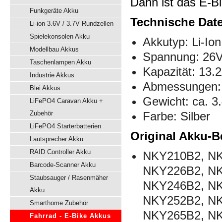
Dann ist das E-Bi
Funkgeräte Akku
Technische Dat
Li-ion 3.6V / 3.7V Rundzellen
Spielekonsolen Akku
Akkutyp: Li-Ion
Modellbau Akkus
Spannung: 26
Taschenlampen Akku
Kapazität: 13.
Industrie Akkus
Abmessungen:
Blei Akkus
Gewicht: ca. 3
LiFePO4 Caravan Akku +
Zubehör
Farbe: Silber
LiFePO4 Starterbatterien
Original Akku-B
Lautsprecher Akku
RAID Controller Akku
NKY210B2, NK
Barcode-Scanner Akku
NKY226B2, NK
Staubsauger / Rasenmäher
NKY246B2, NK
Akku
NKY252B2, NK
Smarthome Zubehör
NKY265B2, NK
Fahrrad - E-Bike Akkus