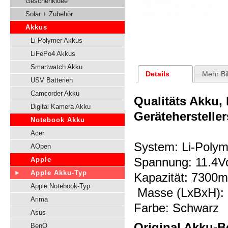
Geschenkidee
Solar + Zubehör
Akkus
Li-Polymer Akkus
LiFePo4 Akkus
Smartwatch Akku
Details
Mehr Bi
USV Batterien
Camcorder Akku
Qualitäts Akku,
Digital Kamera Akku
Gerätehersteller
Notebook Akku
Acer
System: Li-Polym
AOpen
Spannung: 11.4Vo
Apple
Apple Akku-Typ
Kapazität: 7300
Apple Notebook-Typ
Masse (LxBxH): 
Arima
Farbe: Schwarz
Asus
Original Akku-B
BenQ