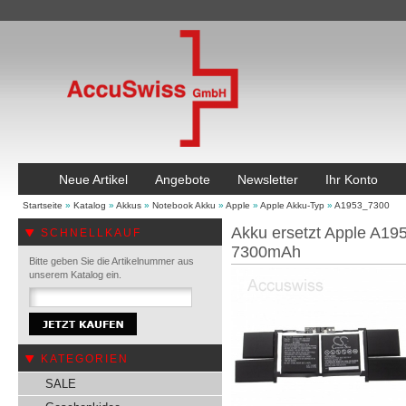
Neue Artikel
Angebote
Newsletter
Ihr Konto
Startseite
»
Katalog
»
Akkus
»
Notebook Akku
»
Apple
»
Apple Akku-Typ
»
A1953_7300
Akku ersetzt Apple A1
SCHNELLKAUF
7300mAh
Bitte geben Sie die Artikelnummer aus
unserem Katalog ein.
KATEGORIEN
SALE