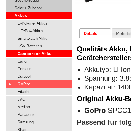
Geschenkidee
Solar + Zubehör
Akkus
Li-Polymer Akkus
LiFePo4 Akkus
Details
Mehr Bi
Smartwatch Akku
USV Batterien
Qualitäts Akku,
Camcorder Akku
Gerätehersteller
Canon
Akkutyp: Li-Ion
Contour
Duracell
Spannung: 3.8
GoPro
Kapazität: 14
Hitachi
Original Akku-B
JVC
Medion
GoPro
SPCC
Panasonic
Passend für fol
Samsung
Sharp