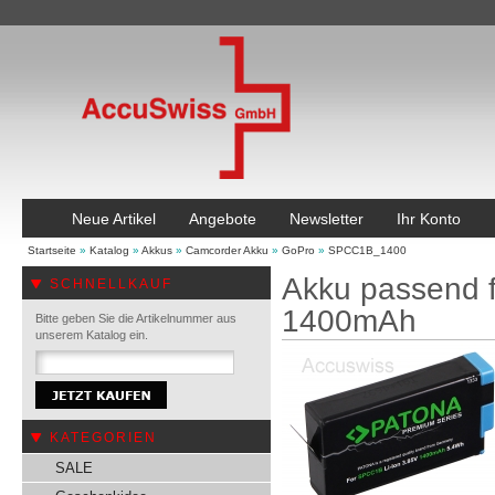
Neue Artikel
Angebote
Newsletter
Ihr Konto
Startseite
»
Katalog
»
Akkus
»
Camcorder Akku
»
GoPro
»
SPCC1B_1400
Akku passend 
SCHNELLKAUF
1400mAh
Bitte geben Sie die Artikelnummer aus
unserem Katalog ein.
KATEGORIEN
SALE