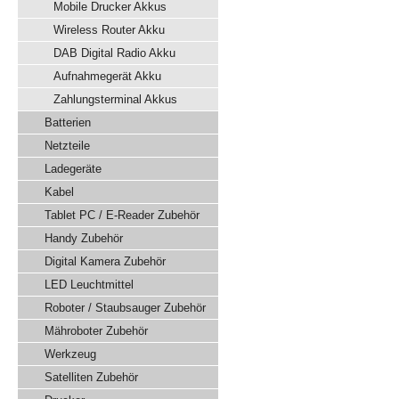
Mobile Drucker Akkus
Wireless Router Akku
DAB Digital Radio Akku
Aufnahmegerät Akku
Zahlungsterminal Akkus
Batterien
Netzteile
Ladegeräte
Kabel
Tablet PC / E-Reader Zubehör
Handy Zubehör
Digital Kamera Zubehör
LED Leuchtmittel
Roboter / Staubsauger Zubehör
Mähroboter Zubehör
Werkzeug
Satelliten Zubehör