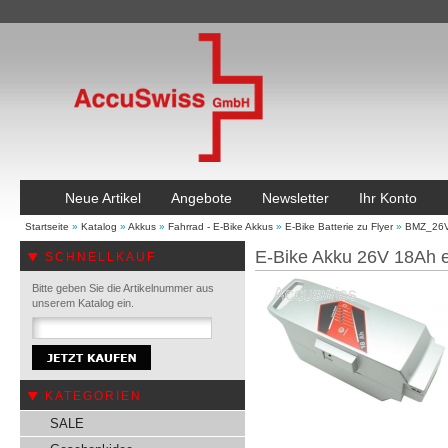
Neue Artikel
Angebote
Newsletter
Ihr Konto
Startseite
»
Katalog
»
Akkus
»
Fahrrad - E-Bike Akkus
»
E-Bike Batterie zu Flyer
»
BMZ_26
E-Bike Akku 26V 18Ah
SCHNELLKAUF
Bitte geben Sie die Artikelnummer aus
unserem Katalog ein.
KATEGORIEN
SALE