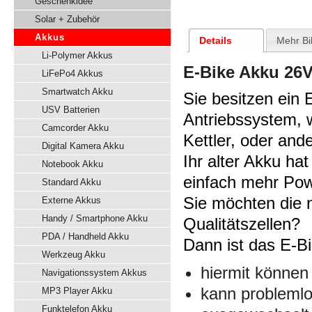
Geschenkidee
Solar + Zubehör
Akkus
Details
Mehr Bi
Li-Polymer Akkus
E-Bike Akku 26V
LiFePo4 Akkus
Smartwatch Akku
Sie besitzen ein
USV Batterien
Antriebssystem, w
Camcorder Akku
Kettler, oder and
Digital Kamera Akku
Ihr alter Akku hat
Notebook Akku
einfach mehr Pow
Standard Akku
Sie möchten die 
Externe Akkus
Handy / Smartphone Akku
Qualitätszellen?
PDA / Handheld Akku
Dann ist das E-Bi
Werkzeug Akku
hiermit können
Navigationssystem Akkus
kann probleml
MP3 Player Akku
Funktelefon Akku