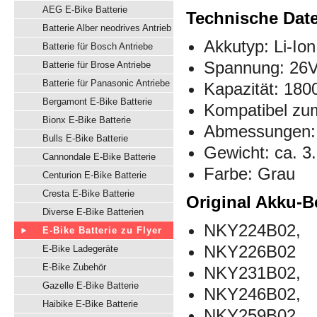
AEG E-Bike Batterie
Technische Dat
Batterie Alber neodrives Antrieb
Akkutyp: Li-Ion
Batterie für Bosch Antriebe
Spannung: 26
Batterie für Brose Antriebe
Batterie für Panasonic Antriebe
Kapazität: 18
Bergamont E-Bike Batterie
Kompatibel zum
Bionx E-Bike Batterie
Abmessungen:
Bulls E-Bike Batterie
Gewicht: ca. 3
Cannondale E-Bike Batterie
Farbe: Grau
Centurion E-Bike Batterie
Cresta E-Bike Batterie
Original Akku-B
Diverse E-Bike Batterien
NKY224B02,
E-Bike Batterie zu Flyer
NKY226B02
E-Bike Ladegeräte
E-Bike Zubehör
NKY231B02,
Gazelle E-Bike Batterie
NKY246B02,
Haibike E-Bike Batterie
NKY259B02,