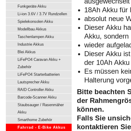
ausgewechselt
Funkgeräte Akku
18Ah Akku für
Li-ion 3.6V / 3.7V Rundzellen
absolut neue W
Spielekonsolen Akku
Dieser Akku ha
Modellbau Akkus
Akku, sondern 
Taschenlampen Akku
wieder aufgela
Industrie Akkus
Blei Akkus
Dieser Akku is
LiFePO4 Caravan Akku +
der 10Ah Akku
Zubehör
Es müssen kein
LiFePO4 Starterbatterien
Halterung vor
Lautsprecher Akku
RAID Controller Akku
Bitte beachten 
Barcode-Scanner Akku
der Rahmengrös
Staubsauger / Rasenmäher
können.
Akku
Falls Sie unsich
Smarthome Zubehör
kontaktieren Si
Fahrrad - E-Bike Akkus