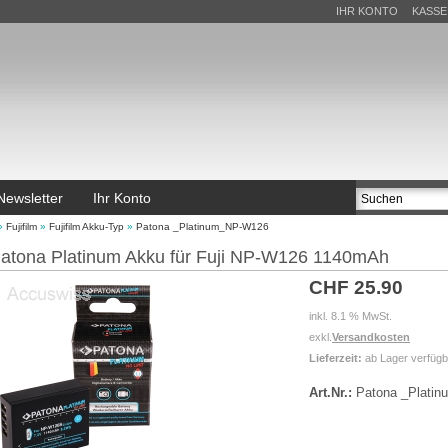
IHR KONTO
KASSE
Newsletter
Ihr Konto
»
Fujifilm
»
Fujifilm Akku-Typ
»
Patona _Platinum_NP-W126
atona Platinum Akku für Fuji NP-W126 1140mAh
CHF 25.90
inkl. 8.1 % MwSt.
exkl.
Versandkosten
Lieferzeit:
ab Lager verfügb
Art.Nr.:
Patona _Plati