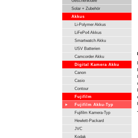
Geschenkidee
Solar + Zubehör
Akkus
Li-Polymer Akkus
LiFePo4 Akkus
Smartwatch Akku
USV Batterien
Camcorder Akku
Digital Kamera Akku
Canon
Casio
Contour
Fujifilm
Fujifilm Akku-Typ
Fujifilm Kamera-Typ
Hewlett-Packard
JVC
Kodak