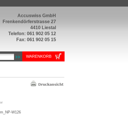
Accuswiss GmbH
Frenkendörferstrasse 27
4410 Liestal
Telefon: 061 902 05 12
Fax: 061 902 05 15
WARENKORB
ar
num_NP-W126