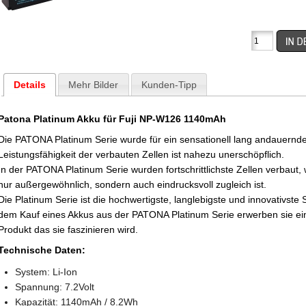
Details
Mehr Bilder
Kunden-Tipp
Patona Platinum Akku für Fuji NP-W126 1140mAh
Die PATONA Platinum Serie wurde für ein sensationell lang andauernd
Leistungsfähigkeit der verbauten Zellen ist nahezu unerschöpflich.
In der PATONA Platinum Serie wurden fortschrittlichste Zellen verbaut,
nur außergewöhnlich, sondern auch eindrucksvoll zugleich ist.
Die Platinum Serie ist die hochwertigste, langlebigste und innovativs
dem Kauf eines Akkus aus der PATONA Platinum Serie erwerben sie ei
Produkt das sie faszinieren wird.
Technische Daten:
System: Li-Ion
Spannung: 7.2Volt
Kapazität: 1140mAh / 8.2Wh