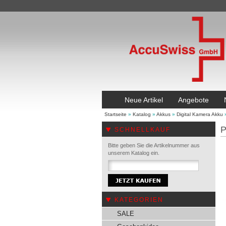
Neue Artikel
Angebote
Startseite
»
Katalog
»
Akkus
»
Digital Kamera Akku
P
SCHNELLKAUF
Bitte geben Sie die Artikelnummer aus
unserem Katalog ein.
KATEGORIEN
SALE