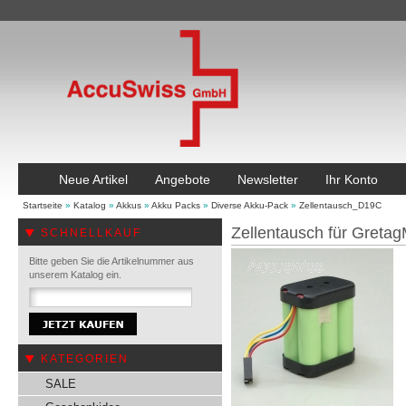
Neue Artikel
Angebote
Newsletter
Ihr Konto
Startseite
»
Katalog
»
Akkus
»
Akku Packs
»
Diverse Akku-Pack
»
Zellentausch_D19C
Zellentausch für Greta
SCHNELLKAUF
Bitte geben Sie die Artikelnummer aus
unserem Katalog ein.
KATEGORIEN
SALE