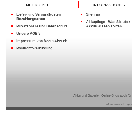
MEHR ÜBER...
INFORMATIONEN
Liefer- und Versandkosten /
Sitemap
Bezahlungsarten
Akkupflege - Was Sie über
Privatsphäre und Datenschutz
Akkus wissen sollten
Unsere AGB's
Impressum von Accuswiss.ch
Postkontoverbindung
Akku und Batterien Online-Shop auch für
eCommerce Engin