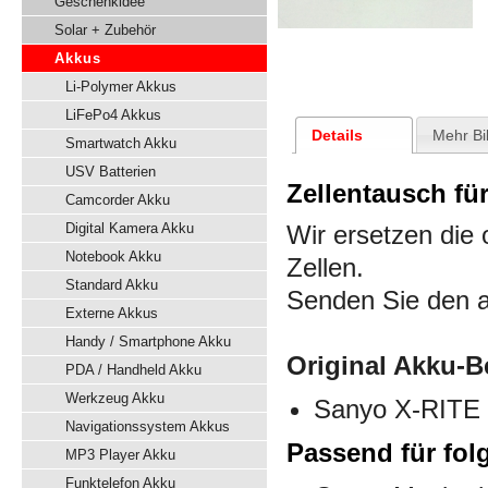
Geschenkidee
Solar + Zubehör
Akkus
Li-Polymer Akkus
LiFePo4 Akkus
Details
Mehr Bi
Smartwatch Akku
USV Batterien
Zellentausch fü
Camcorder Akku
Digital Kamera Akku
Wir ersetzen die 
Notebook Akku
Zellen.
Standard Akku
Senden Sie den a
Externe Akkus
Handy / Smartphone Akku
Original Akku-B
PDA / Handheld Akku
Werkzeug Akku
Sanyo X-RITE
Navigationssystem Akkus
Passend für fol
MP3 Player Akku
Funktelefon Akku