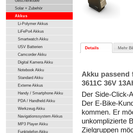
Geschenkidee
Solar + Zubehör
Akkus
Li-Polymer Akkus
LiFePo4 Akkus
Smartwatch Akku
USV Batterien
Details
Mehr Bi
Camcorder Akku
Digital Kamera Akku
Notebook Akku
Akku passend 
Standard Akku
3611C 36V 13Ah
Externe Akkus
Der Side-Click-
Handy / Smartphone Akku
PDA / Handheld Akku
Der E-Bike-Kund
Werkzeug Akku
kommen. Er möc
Navigationssystem Akkus
unkomplizierte 
MP3 Player Akku
Zielgruppen möc
Funktelefon Akku