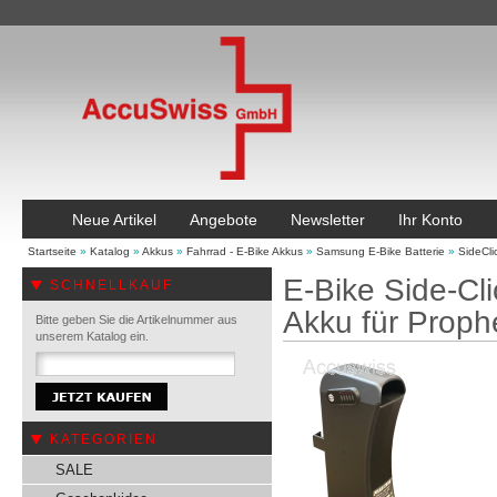
Neue Artikel
Angebote
Newsletter
Ihr Konto
Startseite
»
Katalog
»
Akkus
»
Fahrrad - E-Bike Akkus
»
Samsung E-Bike Batterie
»
SideCl
E-Bike Side-C
SCHNELLKAUF
Akku für Proph
Bitte geben Sie die Artikelnummer aus
unserem Katalog ein.
KATEGORIEN
SALE