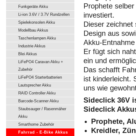
Prophete
selber
Funkgeräte Akku
investiert.
Li-ion 3.6V / 3.7V Rundzellen
Spielekonsolen Akku
Dieser zeichnet 
Modellbau Akkus
Design aus sowie
Taschenlampen Akku
Akku-Entnahme 
Industrie Akkus
Er fügt sich na
Blei Akkus
ein und ermögli
LiFePO4 Caravan Akku +
Das schafft Fahr
Zubehör
ist kinderleicht
LiFePO4 Starterbatterien
Lautsprecher Akku
uns wie gewohnt 
RAID Controller Akku
Sideclick 36V i
Barcode-Scanner Akku
Sideclick Akku
Staubsauger / Rasenmäher
Akku
Prophete, Al
Smarthome Zubehör
Kreidler, Zü
Fahrrad - E-Bike Akkus