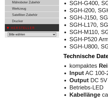
SGH-G400, S
Mähroboter Zubehör
Werkzeug
SGH-i200, SGH
Satelliten Zubehör
SGH-J150, SG
Drucker
SGH-L170, SG
HERSTELLER
SGH-M110, S
SGH-P520 Arm
SGH-U800, S
Technische Date
kompaktes
Rei
Input
AC 100-2
Output
DC 5V
Betriebs-LED
Kabellänge
ca