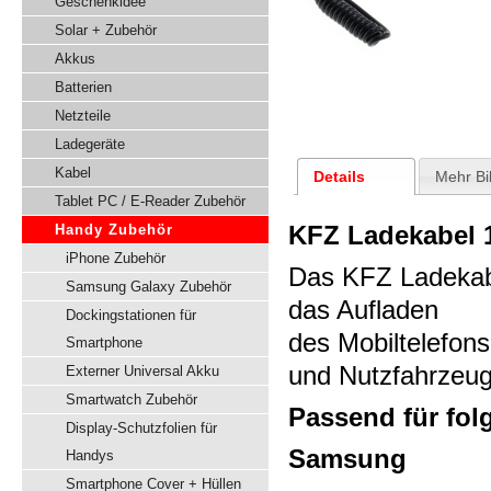
Geschenkidee
Solar + Zubehör
Akkus
Batterien
Netzteile
Ladegeräte
Kabel
Details
Mehr Bi
Tablet PC / E-Reader Zubehör
KFZ Ladekabel 
Handy Zubehör
iPhone Zubehör
Das KFZ Ladekabe
Samsung Galaxy Zubehör
das Aufladen
Dockingstationen für
des Mobiltelefon
Smartphone
und Nutzfahrzeu
Externer Universal Akku
Smartwatch Zubehör
Passend für fo
Display-Schutzfolien für
Samsung
Handys
Smartphone Cover + Hüllen