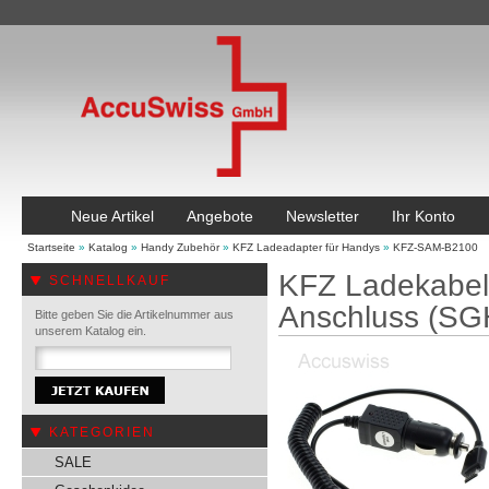
Neue Artikel
Angebote
Newsletter
Ihr Konto
Startseite
»
Katalog
»
Handy Zubehör
»
KFZ Ladeadapter für Handys
»
KFZ-SAM-B2100
KFZ Ladekabel
SCHNELLKAUF
Anschluss (SG
Bitte geben Sie die Artikelnummer aus
unserem Katalog ein.
KATEGORIEN
SALE