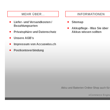
MEHR ÜBER...
INFORMATIONEN
Liefer- und Versandkosten /
Sitemap
Bezahlungsarten
Akkupflege - Was Sie über
Privatsphäre und Datenschutz
Akkus wissen sollten
Unsere AGB's
Impressum von Accuswiss.ch
Postkontoverbindung
Akku und Batterien Online-Shop auch für
eCommerce Engin