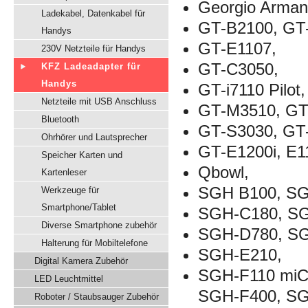
Georgio Armani
Ladekabel, Datenkabel für
GT-B2100, GT
Handys
GT-E1107,
230V Netzteile für Handys
GT-C3050,
KFZ Ladeadapter für
Handys
GT-i7110 Pilot,
Netzteile mit USB Anschluss
GT-M3510, GT
Bluetooth
GT-S3030, GT
Ohrhörer und Lautsprecher
GT-E1200i, E1
Speicher Karten und
Qbowl,
Kartenleser
SGH B100, SG
Werkzeuge für
Smartphone/Tablet
SGH-C180, S
Diverse Smartphone zubehör
SGH-D780, S
Halterung für Mobiltelefone
SGH-E210,
Digital Kamera Zubehör
SGH-F110 miC
LED Leuchtmittel
SGH-F400, SG
Roboter / Staubsauger Zubehör