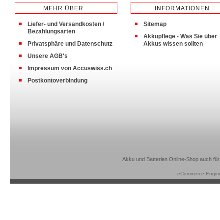
MEHR ÜBER...
INFORMATIONEN
Liefer- und Versandkosten /
Sitemap
Bezahlungsarten
Akkupflege - Was Sie über
Privatsphäre und Datenschutz
Akkus wissen sollten
Unsere AGB's
Impressum von Accuswiss.ch
Postkontoverbindung
Akku und Batterien Online-Shop auch für
eCommerce Engin