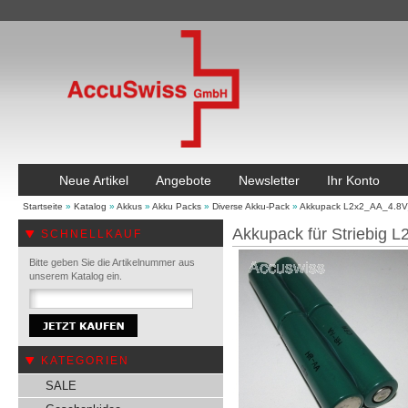
Neue Artikel
Angebote
Newsletter
Ihr Konto
Startseite
»
Katalog
»
Akkus
»
Akku Packs
»
Diverse Akku-Pack
»
Akkupack L2x2_AA_4.8
Akkupack für Striebig 
SCHNELLKAUF
Bitte geben Sie die Artikelnummer aus
unserem Katalog ein.
KATEGORIEN
SALE