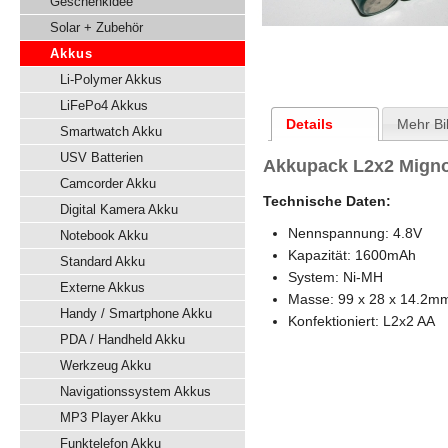
Geschenkidee
Solar + Zubehör
Akkus
Li-Polymer Akkus
LiFePo4 Akkus
Details
Mehr Bi
Smartwatch Akku
USV Batterien
Akkupack L2x2 Migno
Camcorder Akku
Technische Daten:
Digital Kamera Akku
Nennspannung: 4.8V
Notebook Akku
Kapazität: 1600mAh
Standard Akku
System: Ni-MH
Externe Akkus
Masse: 99 x 28 x 14.2m
Handy / Smartphone Akku
Konfektioniert: L2x2 AA
PDA / Handheld Akku
Werkzeug Akku
Navigationssystem Akkus
MP3 Player Akku
Funktelefon Akku