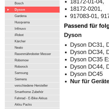
18172-01-04,
Bosch
18172-0201,
Dyson
917083-01, 91
Gardena
Husqvarna
Passend für fol
Infinuvo
Dyson
iRobot
Kärcher
Dyson DC31, 
Neato
Dyson DC34, 
Rasenmähroboter Messer
Dyson DC35 Ex
Robomow
Dyson DC44, D
Roborock
Dyson DC45
Samsung
Siemens
Nur für Gerät
verschiedene Hersteller
Smarthome Zubehör
Fahrrad - E-Bike Akkus
Akku Packs