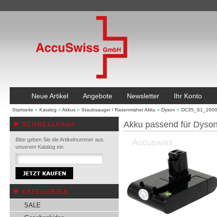
Neue Artikel
Angebote
Newsletter
Ihr Konto
Startseite
»
Katalog
»
Akkus
»
Staubsauger / Rasenmäher Akku
»
Dyson
»
DC35_S1_200
Akku passend für Dys
SCHNELLKAUF
Bitte geben Sie die Artikelnummer aus
unserem Katalog ein.
KATEGORIEN
SALE