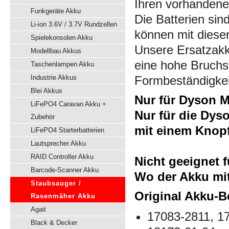
Ihren vorhanden
Funkgeräte Akku
Die Batterien sin
Li-ion 3.6V / 3.7V Rundzellen
können mit diese
Spielekonsolen Akku
Unsere Ersatzakk
Modellbau Akkus
eine hohe Bruchsi
Taschenlampen Akku
Industrie Akkus
Formbeständigkei
Blei Akkus
Nur für Dyson M
LiFePO4 Caravan Akku +
Nur für die Dys
Zubehör
mit einem Knopf
LiFePO4 Starterbatterien
Lautsprecher Akku
RAID Controller Akku
Nicht geeignet 
Barcode-Scanner Akku
Wo der Akku mit
Staubsauger /
Original Akku-B
Rasenmäher Akku
Agait
17083-2811, 1
Black & Decker