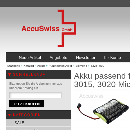
Neue Artikel
Angebote
Newsletter
Ihr Konto
Startseite
»
Katalog
»
Akkus
»
Funktelefon Akku
»
Siemens
»
T325_500
Akku passend f
SCHNELLKAUF
3015, 3020 Mic
Bitte geben Sie die Artikelnummer aus
unserem Katalog ein.
KATEGORIEN
SALE