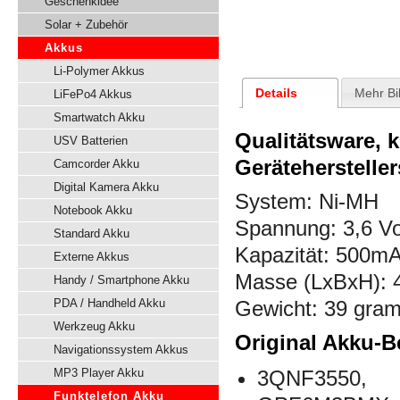
Geschenkidee
Solar + Zubehör
Akkus
Li-Polymer Akkus
Details
Mehr Bi
LiFePo4 Akkus
Smartwatch Akku
Qualitätsware, 
USV Batterien
Gerätehersteller
Camcorder Akku
Digital Kamera Akku
System: Ni-MH
Notebook Akku
Spannung:
3,6 Vo
Standard Akku
Kapazität: 500m
Externe Akkus
Masse (LxBxH): 
Handy / Smartphone Akku
PDA / Handheld Akku
Gewicht: 39 gra
Werkzeug Akku
Original Akku-B
Navigationssystem Akkus
MP3 Player Akku
3QNF3550,
Funktelefon Akku