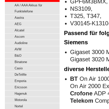
GPF6M3BMX,
AA / AAA Akkus für
NS3109,
Funktelefone
T325, T347,
Aastra
V30145-K1310
AEG
Alcatel
Passend für fol
Ascom
Siemens
Audioline
AVM
Gigaset 3000 M
B&O
Gigaset 3020 
Binatone
diverse Herstell
Casio
DeTeWe
BT
On Air 1000
Emporia
On Air 2000 Ex
Ericsson
Crofone
ADP 4
Hagenuk
Telekom
Compa
Motorola
Nortel