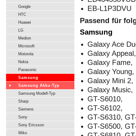
Google
EB-L1P3DVU
HTC
Passend für fol
Huawei
LG
Samsung
Medion
Galaxy Ace Du
Microsoft
Galaxy Appeal
Motorola
Galaxy Fame,
Nokia
Panasonic
Galaxy Young,
Samsung
Galaxy Mini 2,
Samsung Akku-Typ
Galaxy Music,
Samsung Modell-Typ
GT-S6010,
Sharp
GT-S6102,
Siemens
GT-S6310, GT
Sony
GT-S6500, GT
Sony Ericsson
Wiko
GT-S6810, GT