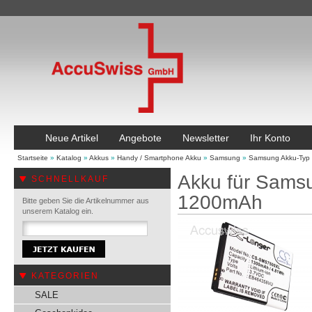
Neue Artikel
Angebote
Newsletter
Ihr Konto
Startseite
»
Katalog
»
Akkus
»
Handy / Smartphone Akku
»
Samsung
»
Samsung Akku-Typ
Akku für Sams
SCHNELLKAUF
1200mAh
Bitte geben Sie die Artikelnummer aus
unserem Katalog ein.
KATEGORIEN
SALE