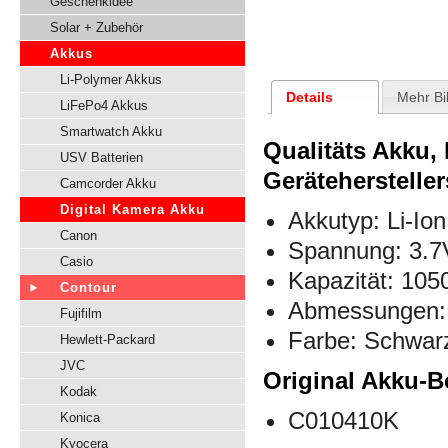
Geschenkidee
Solar + Zubehör
Akkus
Li-Polymer Akkus
Details
Mehr Bi
LiFePo4 Akkus
Smartwatch Akku
Qualitäts Akku,
USV Batterien
Gerätehersteller
Camcorder Akku
Digital Kamera Akku
Akkutyp: Li-Ion
Canon
Spannung: 3.7
Casio
Kapazität: 10
Contour
Abmessungen: 
Fujifilm
Farbe: Schwar
Hewlett-Packard
JVC
Original Akku-B
Kodak
C010410K
Konica
Kyocera