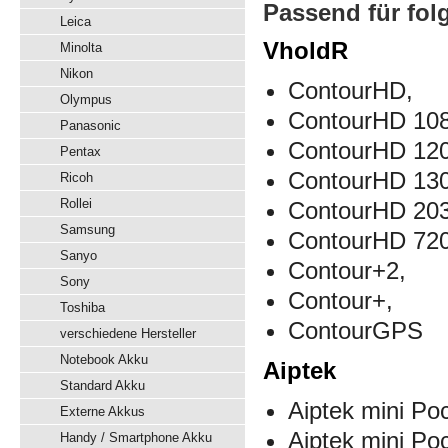
Passend für fol
Leica
VholdR
Minolta
Nikon
ContourHD,
Olympus
ContourHD 10
Panasonic
ContourHD 120
Pentax
ContourHD 130
Ricoh
Rollei
ContourHD 203
Samsung
ContourHD 72
Sanyo
Contour+2,
Sony
Contour+,
Toshiba
ContourGPS
verschiedene Hersteller
Notebook Akku
Aiptek
Standard Akku
Aiptek mini Po
Externe Akkus
Aiptek mini P
Handy / Smartphone Akku