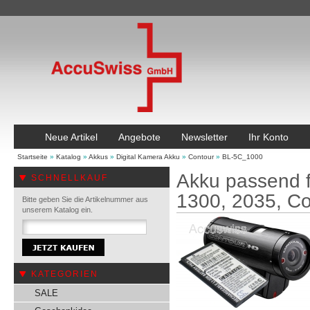
Neue Artikel
Angebote
Newsletter
Ihr Konto
Startseite
»
Katalog
»
Akkus
»
Digital Kamera Akku
»
Contour
»
BL-5C_1000
Akku passend 
SCHNELLKAUF
1300, 2035, C
Bitte geben Sie die Artikelnummer aus
unserem Katalog ein.
KATEGORIEN
SALE