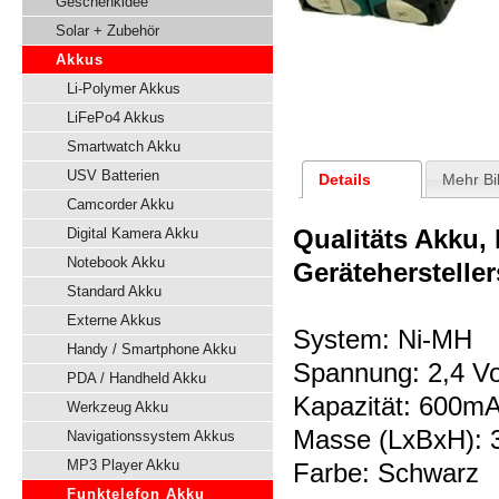
Geschenkidee
Solar + Zubehör
Akkus
Li-Polymer Akkus
LiFePo4 Akkus
Smartwatch Akku
USV Batterien
Details
Mehr Bi
Camcorder Akku
Qualitäts Akku,
Digital Kamera Akku
Notebook Akku
Gerätehersteller
Standard Akku
Externe Akkus
System: Ni-MH
Handy / Smartphone Akku
Spannung: 2,4 Vo
PDA / Handheld Akku
Kapazität: 600m
Werkzeug Akku
Masse (LxBxH):
Navigationssystem Akkus
MP3 Player Akku
Farbe: Schwarz
Funktelefon Akku