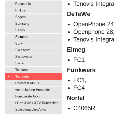
Tenovis Integr
Panasonic
Philips
DeTeWe
Sagem
OpenPhone 24
Samsung
Sanyo
Openphone 28
Siemens
Tenovis Integr
Sony
Elmeg
Swisscom
Swissvoice
FC1
Switel
Funkwerk
Telekom
Tenovis
FC1,
Universal Akkus
FC4
verschiedene Hersteller
Funkgeräte Akku
Nortel
Li-ion 3.6V / 3.7V Rundzellen
C4065R
Spielekonsolen Akku