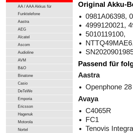
Original Akku-B
AA / AAA Akkus für
Funktelefone
0981A06398, 
Aastra
4999120021, 4
AEG
5010119100,
Alcatel
NTTQ49MAE6
Ascom
SN202090198
Audioline
AVM
Passend für fol
B&O
Aastra
Binatone
Casio
Openphone 28
DeTeWe
Avaya
Emporia
Ericsson
C4065R
Hagenuk
FC1
Motorola
Tenovis Integra
Nortel