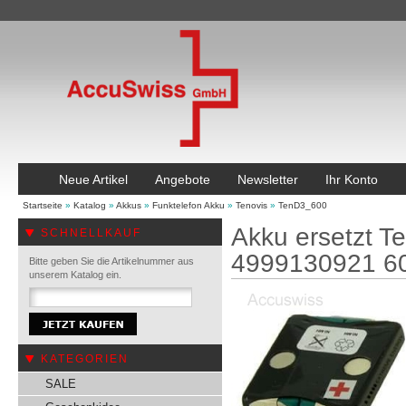
Neue Artikel
Angebote
Newsletter
Ihr Konto
Startseite
»
Katalog
»
Akkus
»
Funktelefon Akku
»
Tenovis
»
TenD3_600
Akku ersetzt 
SCHNELLKAUF
4999130921 
Bitte geben Sie die Artikelnummer aus
unserem Katalog ein.
KATEGORIEN
SALE