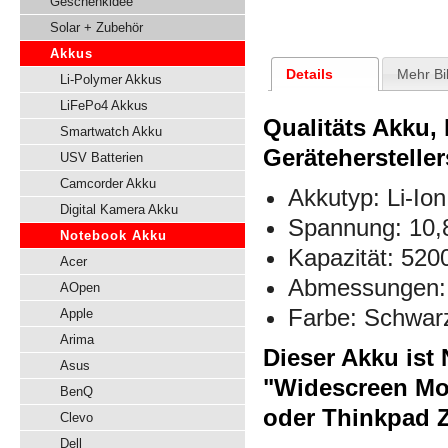
Geschenkidee
Solar + Zubehör
Akkus
Details
Mehr Bi
Li-Polymer Akkus
LiFePo4 Akkus
Qualitäts Akku,
Smartwatch Akku
Gerätehersteller
USV Batterien
Camcorder Akku
Akkutyp: Li-Ion
Digital Kamera Akku
Spannung:
10,
Notebook Akku
Kapazität: 52
Acer
Abmessungen: 
AOpen
Farbe: Schwar
Apple
Arima
Dieser Akku ist
Asus
"Widescreen M
BenQ
oder Thinkpad Z
Clevo
Dell