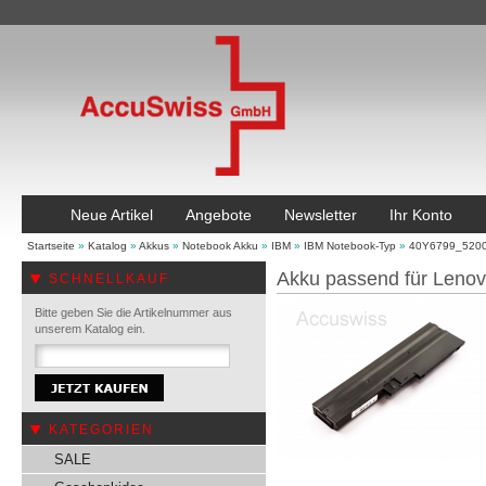
Neue Artikel
Angebote
Newsletter
Ihr Konto
Startseite
»
Katalog
»
Akkus
»
Notebook Akku
»
IBM
»
IBM Notebook-Typ
»
40Y6799_520
Akku passend für Leno
SCHNELLKAUF
Bitte geben Sie die Artikelnummer aus
unserem Katalog ein.
KATEGORIEN
SALE