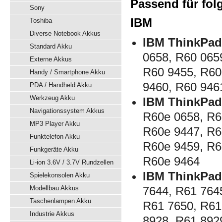
Passend für fol
Sony
IBM
Toshiba
Diverse Notebook Akkus
IBM ThinkPad
Standard Akku
0658, R60 065
Externe Akkus
R60 9455, R60
Handy / Smartphone Akku
9460, R60 946
PDA / Handheld Akku
Werkzeug Akku
IBM ThinkPad
Navigationssystem Akkus
R60e 0658, R6
MP3 Player Akku
R60e 9447, R6
Funktelefon Akku
R60e 9459, R6
Funkgeräte Akku
R60e 9464
Li-ion 3.6V / 3.7V Rundzellen
IBM ThinkPad
Spielekonsolen Akku
Modellbau Akkus
7644, R61 764
Taschenlampen Akku
R61 7650, R61
Industrie Akkus
8928, R61 892