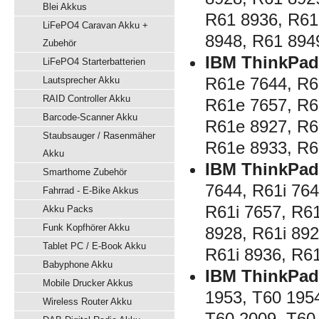
Blei Akkus
R61 8936, R61
LiFePO4 Caravan Akku +
8948, R61 894
Zubehör
IBM ThinkPad
LiFePO4 Starterbatterien
R61e 7644, R6
Lautsprecher Akku
RAID Controller Akku
R61e 7657, R6
Barcode-Scanner Akku
R61e 8927, R6
Staubsauger / Rasenmäher
R61e 8933, R6
Akku
IBM ThinkPad 
Smarthome Zubehör
7644, R61i 764
Fahrrad - E-Bike Akkus
R61i 7657, R61
Akku Packs
Funk Kopfhörer Akku
8928, R61i 892
Tablet PC / E-Book Akku
R61i 8936, R6
Babyphone Akku
IBM ThinkPad
Mobile Drucker Akkus
1953, T60 195
Wireless Router Akku
T60 2009, T60