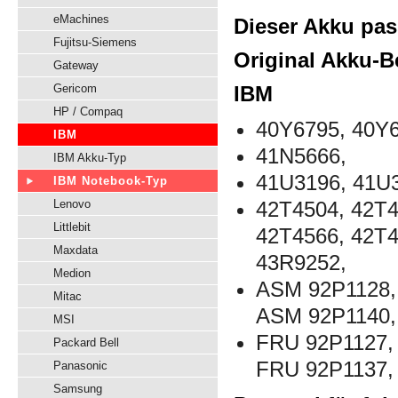
eMachines
Dieser Akku pas
Fujitsu-Siemens
Original Akku-B
Gateway
Gericom
IBM
HP / Compaq
40Y6795, 40Y6
IBM
41N5666,
IBM Akku-Typ
41U3196, 41U
IBM Notebook-Typ
Lenovo
42T4504, 42T4
Littlebit
42T4566, 42T4
Maxdata
43R9252,
Medion
ASM 92P1128,
Mitac
ASM 92P1140,
MSI
FRU 92P1127,
Packard Bell
FRU 92P1137,
Panasonic
Samsung