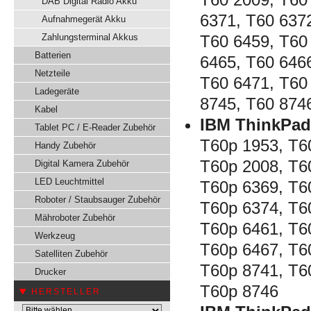
DAB Digital Radio Akku
6371, T60 637
Aufnahmegerät Akku
Zahlungsterminal Akkus
T60 6459, T60
Batterien
6465, T60 646
Netzteile
T60 6471, T60
Ladegeräte
8745, T60 874
Kabel
IBM ThinkPad
Tablet PC / E-Reader Zubehör
T60p 1953, T6
Handy Zubehör
T60p 2008, T6
Digital Kamera Zubehör
LED Leuchtmittel
T60p 6369, T6
Roboter / Staubsauger Zubehör
T60p 6374, T6
Mähroboter Zubehör
T60p 6461, T6
Werkzeug
T60p 6467, T6
Satelliten Zubehör
T60p 8741, T6
Drucker
T60p 8746
HERSTELLER