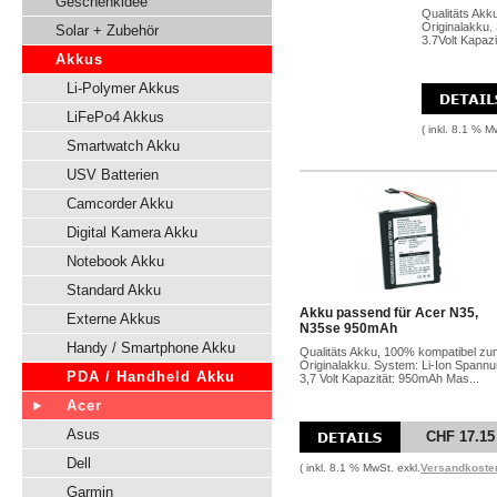
Geschenkidee
Qualitäts Akk
Originalakku.
Solar + Zubehör
3.7Volt Kapazit
Akkus
Li-Polymer Akkus
LiFePo4 Akkus
( inkl. 8.1 % M
Smartwatch Akku
USV Batterien
Camcorder Akku
Digital Kamera Akku
Notebook Akku
Standard Akku
Akku passend für Acer N35,
Externe Akkus
N35se 950mAh
Handy / Smartphone Akku
Qualitäts Akku, 100% kompatibel zu
Originalakku. System: Li-Ion Spannu
PDA / Handheld Akku
3,7 Volt Kapazität: 950mAh Mas...
Acer
Asus
CHF 17.15
Dell
( inkl. 8.1 % MwSt. exkl.
Versandkoste
Garmin