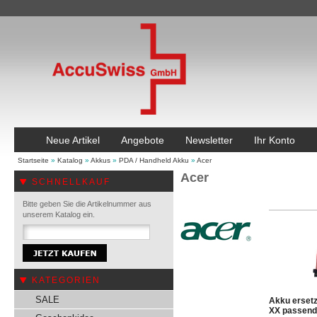
Neue Artikel
Angebote
Newsletter
Ihr Konto
Startseite
»
Katalog
»
Akkus
»
PDA / Handheld Akku
»
Acer
Acer
SCHNELLKAUF
Bitte geben Sie die Artikelnummer aus
unserem Katalog ein.
KATEGORIEN
SALE
Akku ersetz
XX passend