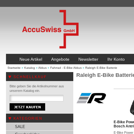
Neue Artikel
Angebote
Newsletter
Ihr Konto
Startseite
»
Katalog
»
Akkus
»
Fahrrad - E-Bike Akkus
»
Raleigh E-Bike Batterie
Raleigh E-Bike Batteri
SCHNELLKAUF
Bitte geben Sie die Artikelnummer aus
unserem Katalog ein.
KATEGORIEN
E-Bike Powe
Bosch Antr
SALE
E-Bike Power 