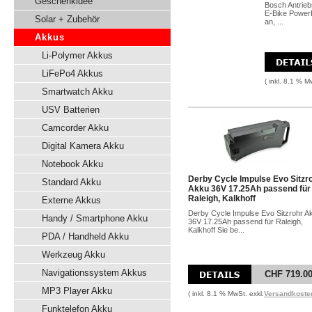
Geschenkidee
Bosch Antrieb
E-Bike Power
Solar + Zubehör
an, ...
Akkus
Li-Polymer Akkus
LiFePo4 Akkus
( inkl. 8.1 % M
Smartwatch Akku
USV Batterien
Camcorder Akku
Digital Kamera Akku
Notebook Akku
Derby Cycle Impulse Evo Sitzr
Standard Akku
Akku 36V 17.25Ah passend für
Raleigh, Kalkhoff
Externe Akkus
Derby Cycle Impulse Evo Sitzrohr A
Handy / Smartphone Akku
36V 17.25Ah passend für Raleigh,
Kalkhoff Sie be...
PDA / Handheld Akku
Werkzeug Akku
Navigationssystem Akkus
CHF 719.0
MP3 Player Akku
( inkl. 8.1 % MwSt. exkl.
Versandkoste
Funktelefon Akku