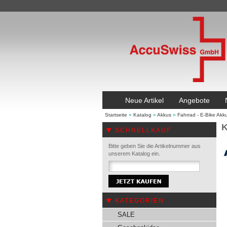
Neue Artikel
Angebote
Startseite
»
Katalog
»
Akkus
»
Fahrrad - E-Bike Akk
K
SCHNELLKAUF
Bitte geben Sie die Artikelnummer aus
unserem Katalog ein.
KATEGORIEN
SALE