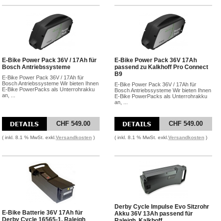
E-Bike Power Pack 36V / 17Ah für
E-Bike Power Pack 36V 17Ah
Bosch Antriebssysteme
passend zu Kalkhoff Pro Connect
B9
E-Bike Power Pack 36V / 17Ah für
Bosch Antriebssysteme Wir bieten Ihnen
E-Bike Power Pack 36V / 17Ah für
E-Bike PowerPacks als Unterrohrakku
Bosch Antriebssysteme Wir bieten Ihnen
an, ...
E-Bike PowerPacks als Unterrohrakku
an, ...
CHF 549.00
CHF 549.00
( inkl. 8.1 % MwSt. exkl.
Versandkosten
)
( inkl. 8.1 % MwSt. exkl.
Versandkosten
)
Derby Cycle Impulse Evo Sitzrohr
E-Bike Batterie 36V 17Ah für
Akku 36V 13Ah passend für
Derby Cycle 16565-1, Raleigh
Raleigh, Kalkhoff