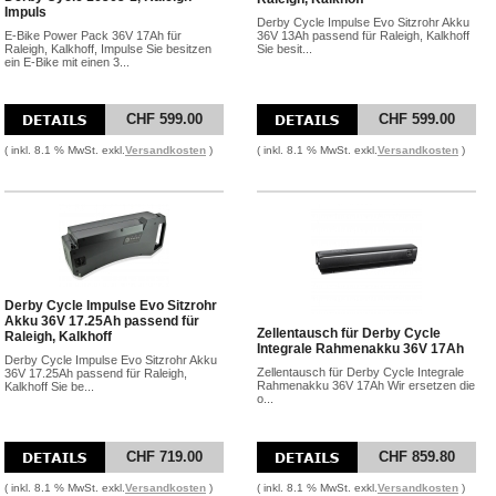
Impuls
Derby Cycle Impulse Evo Sitzrohr Akku
E-Bike Power Pack 36V 17Ah für
36V 13Ah passend für Raleigh, Kalkhoff
Raleigh, Kalkhoff, Impulse Sie besitzen
Sie besit...
ein E-Bike mit einen 3...
CHF 599.00
CHF 599.00
( inkl. 8.1 % MwSt. exkl.
Versandkosten
)
( inkl. 8.1 % MwSt. exkl.
Versandkosten
)
Derby Cycle Impulse Evo Sitzrohr
Akku 36V 17.25Ah passend für
Zellentausch für Derby Cycle
Raleigh, Kalkhoff
Integrale Rahmenakku 36V 17Ah
Derby Cycle Impulse Evo Sitzrohr Akku
Zellentausch für Derby Cycle Integrale
36V 17.25Ah passend für Raleigh,
Rahmenakku 36V 17Ah Wir ersetzen die
Kalkhoff Sie be...
o...
CHF 719.00
CHF 859.80
( inkl. 8.1 % MwSt. exkl.
Versandkosten
)
( inkl. 8.1 % MwSt. exkl.
Versandkosten
)