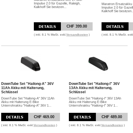
Impulse 2.0 für Gazelle, Raleigh,
Maratron Ersatzakku
Kalkhoff Sie besitzen...
Impulse 2.0 für Gazell
Kalkhoff Sie besitzen..
CHF 399.00
( inkl. 8.1 % MwSt. exkl.
Versandkosten
)
( inkl. 8.1 % MwSt. exkl
DownTube Set "Hailong-A" 36V
DownTube Set "Hailong-I" 36V
11Ah Akku mit Halterung,
13Ah Akku mit Halterung,
Schlüssel
Schlüssel
DownTube Set "Hailong-A" 36V 11Ah
DownTube Set "Hailong-I" 36V 13Ah
Akku mit Halterung E-Bike
Akku mit Halterung E-Bike
Unterrohrakku "Hailong-A" 36V 1...
Unterrohrakku "Hailong-I" 36V 1...
CHF 469.00
CHF 489.00
( inkl. 8.1 % MwSt. exkl.
Versandkosten
)
( inkl. 8.1 % MwSt. exkl.
Versandkosten
)