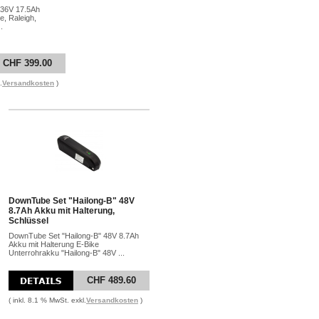
 36V 17.5Ah
e, Raleigh,
.
CHF 399.00
.
Versandkosten
)
DownTube Set "Hailong-B" 48V
8.7Ah Akku mit Halterung,
Schlüssel
DownTube Set "Hailong-B" 48V 8.7Ah
Akku mit Halterung E-Bike
Unterrohrakku "Hailong-B" 48V ...
CHF 489.60
( inkl. 8.1 % MwSt. exkl.
Versandkosten
)