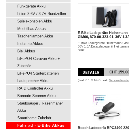
Funkgeräte Akku
Li-ion 3.6V / 3.7V Rundzellen
Spielekonsolen Akku
Modellbau Akkus
E-Bike Ladegeräte Heinzmann
Taschenlampen Akku
GIM60, 870-00-323-01, 36V 1.3
E-Bike Ladergeräte Heinzmann GIM
Industrie Akkus
36V 1.3A Ersatzladegerät Heinzman
Bike: ...
Blei Akkus
LiFePO4 Caravan Akku +
Zubehör
CHF 159.0
LiFePO4 Starterbatterien
Lautsprecher Akku
( inkl. 8.1 % MwSt. exkl.
Versandkoste
RAID Controller Akku
Barcode-Scanner Akku
Staubsauger / Rasenmäher
Akku
Smarthome Zubehör
Fahrrad - E-Bike Akkus
Bosch Ladegerät BPC3400 220