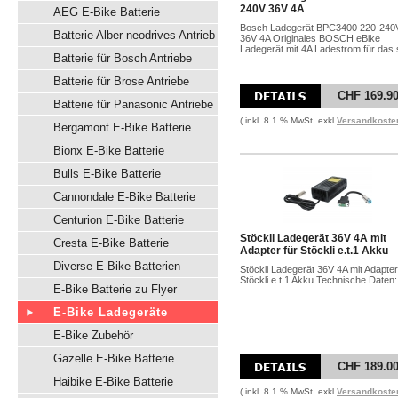
240V 36V 4A
AEG E-Bike Batterie
Bosch Ladegerät BPC3400 220-240
Batterie Alber neodrives Antrieb
36V 4A Originales BOSCH eBike
Ladegerät mit 4A Ladestrom für das s
Batterie für Bosch Antriebe
Batterie für Brose Antriebe
CHF 169.9
Batterie für Panasonic Antriebe
( inkl. 8.1 % MwSt. exkl.
Versandkoste
Bergamont E-Bike Batterie
Bionx E-Bike Batterie
Bulls E-Bike Batterie
Cannondale E-Bike Batterie
Centurion E-Bike Batterie
Stöckli Ladegerät 36V 4A mit
Cresta E-Bike Batterie
Adapter für Stöckli e.t.1 Akku
Diverse E-Bike Batterien
Stöckli Ladegerät 36V 4A mit Adapter
Stöckli e.t.1 Akku Technische Daten: 
E-Bike Batterie zu Flyer
E-Bike Ladegeräte
E-Bike Zubehör
Gazelle E-Bike Batterie
CHF 189.0
Haibike E-Bike Batterie
( inkl. 8.1 % MwSt. exkl.
Versandkoste