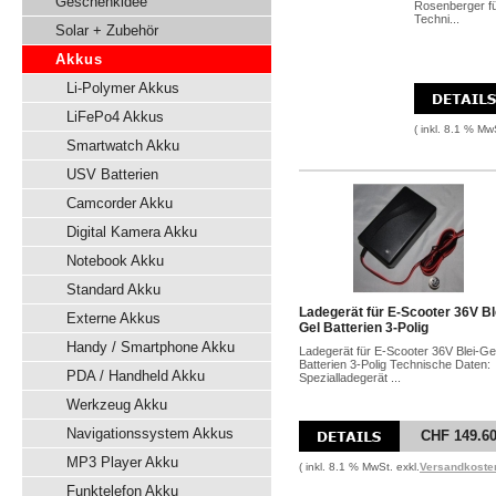
Geschenkidee
Rosenberger fü
Techni...
Solar + Zubehör
Akkus
Li-Polymer Akkus
LiFePo4 Akkus
( inkl. 8.1 % Mw
Smartwatch Akku
USV Batterien
Camcorder Akku
Digital Kamera Akku
Notebook Akku
Standard Akku
Ladegerät für E-Scooter 36V Bl
Externe Akkus
Gel Batterien 3-Polig
Handy / Smartphone Akku
Ladegerät für E-Scooter 36V Blei-Ge
Batterien 3-Polig Technische Daten:
PDA / Handheld Akku
Spezialladegerät ...
Werkzeug Akku
Navigationssystem Akkus
CHF 149.6
MP3 Player Akku
( inkl. 8.1 % MwSt. exkl.
Versandkoste
Funktelefon Akku