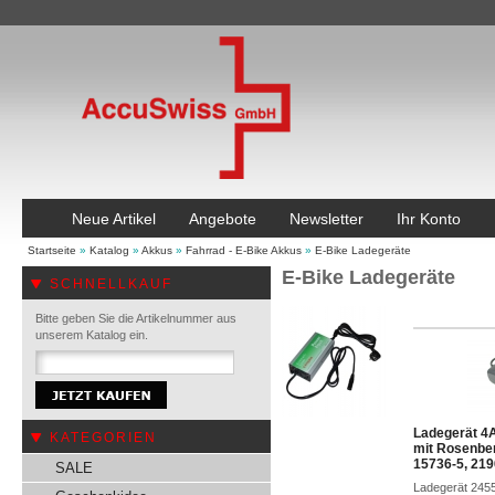
Neue Artikel
Angebote
Newsletter
Ihr Konto
Startseite
»
Katalog
»
Akkus
»
Fahrrad - E-Bike Akkus
»
E-Bike Ladegeräte
E-Bike Ladegeräte
SCHNELLKAUF
Bitte geben Sie die Artikelnummer aus
unserem Katalog ein.
Ladegerät 4A
KATEGORIEN
mit Rosenber
15736-5, 219
SALE
Ladegerät 245