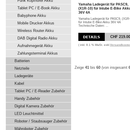
Funk Kopfhörer Akku
Yamaha Ladegerät für PASC9,
Tablet PC / E-Book Akku
(X1R-10) für Intube E-Bike Akk
36V 4A
Babyphone Akku
Yamaha Ladegerät für PASC9, (X1R
für Intube E-Bike Akku 36V 4A
Mobile Drucker Akkus
Technische Daten: ...
Wireless Router Akku
CHF 219.0
DAB Digital Radio Akku
( inkl. 8.1 % MwSt. exkl.
Versandkoste
Aufnahmegerät Akku
Zahlungsterminal Akkus
Batterien
Zeige
41
bis
60
(von insgesamt
Netzteile
Ladegeräte
Kabel
Tablet PC / E-Reader Zubehör
Handy Zubehör
Digital Kamera Zubehör
LED Leuchtmittel
Roboter / Staubsauger Zubehör
Mähroboter Zubehör